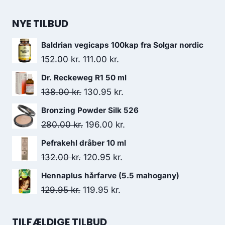
NYE TILBUD
Baldrian vegicaps 100kap fra Solgar nordic
Den
Den
152.00
kr.
111.00
kr.
oprindelige
aktuelle
Dr. Reckeweg R1 50 ml
pris
pris
Den
Den
138.00
kr.
130.95
kr.
var:
er:
oprindelige
aktuelle
Bronzing Powder Silk 526
152.00 kr..
111.00 kr..
pris
pris
Den
Den
280.00
kr.
196.00
kr.
var:
er:
oprindelige
aktuelle
Pefrakehl dråber 10 ml
138.00 kr..
130.95 kr..
pris
pris
Den
Den
132.00
kr.
120.95
kr.
var:
er:
oprindelige
aktuelle
Hennaplus hårfarve (5.5 mahogany)
280.00 kr..
196.00 kr..
pris
pris
Den
Den
129.95
kr.
119.95
kr.
var:
er:
oprindelige
aktuelle
132.00 kr..
120.95 kr..
pris
pris
TILFÆLDIGE TILBUD