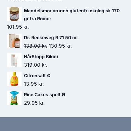
var:
er:
Mandelsmør crunch glutenfri økologisk 170
129.95 kr..
119.95 kr..
gr fra Rømer
101.95
kr.
Dr. Reckeweg R 71 50 ml
Den
Den
138.00
kr.
130.95
kr.
oprindelige
aktuelle
HårStopp Bikini
pris
pris
319.00
kr.
var:
er:
Citronsaft Ø
138.00 kr..
130.95 kr..
13.95
kr.
Rice Cakes spelt Ø
29.95
kr.