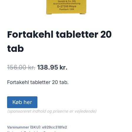
Fortakehl tabletter 20
tab
Den
Den
156.00
kr.
138.95
kr.
oprindelige
aktuelle
Fortakehl tabletter 20 tab.
pris
pris
var:
er:
Køb her
156.00 kr..
138.95 kr..
(sponsoreret indhold og priserne er vejledende)
Varenummer (SKU):
e929cc318fe2