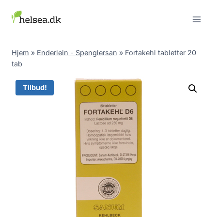
Skip
to
content
Hjem
»
Enderlein - Spenglersan
»
Fortakehl tabletter 20
tab
Tilbud!