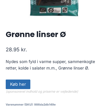
Grønne linser Ø
28.95
kr.
Nydes som fyld i varme supper, sammenkogte
retter, kolde i salater m.m., Grønne linser Ø.
Køb her
(sponsoreret indhold og priserne er vejledende)
Varenummer (SKU):
986da2db149e