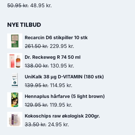
var:
er:
Den
Den
50.95
kr.
48.95
kr.
49.00 kr..
21.00 kr..
oprindelige
aktuelle
pris
pris
NYE TILBUD
var:
er:
Recarcin D6 stikpiller 10 stk
50.95 kr..
48.95 kr..
Den
Den
261.50
kr.
229.95
kr.
oprindelige
aktuelle
Dr. Reckeweg R 74 50 ml
pris
pris
Den
Den
138.00
kr.
130.95
kr.
var:
er:
oprindelige
aktuelle
UniKalk 38 µg D-VITAMIN (180 stk)
261.50 kr..
229.95 kr..
pris
pris
Den
Den
139.95
kr.
114.95
kr.
var:
er:
oprindelige
aktuelle
Hennaplus hårfarve (5 light brown)
138.00 kr..
130.95 kr..
pris
pris
Den
Den
129.95
kr.
119.95
kr.
var:
er:
oprindelige
aktuelle
Kokoschips raw økologisk 200gr.
139.95 kr..
114.95 kr..
pris
pris
Den
Den
33.50
kr.
24.95
kr.
var:
er:
oprindelige
aktuelle