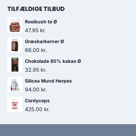
129.95 kr..
119.95 kr..
pris
pris
TILFÆLDIGE TILBUD
var:
er:
Rooibush te Ø
33.50 kr..
24.95 kr..
47.95
kr.
Græskarkerner Ø
66.00
kr.
Chokolade 85% kakao Ø
32.95
kr.
Silicea Mund Herpes
94.00
kr.
Cordyceps
425.00
kr.