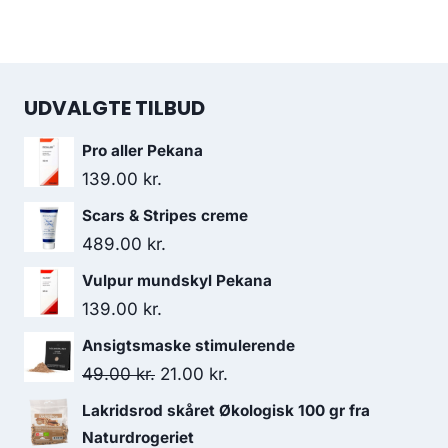
UDVALGTE TILBUD
Pro aller Pekana
139.00
kr.
Scars & Stripes creme
489.00
kr.
Vulpur mundskyl Pekana
139.00
kr.
Ansigtsmaske stimulerende
Den
Den
49.00
kr.
21.00
kr.
oprindelige
aktuelle
Lakridsrod skåret Økologisk 100 gr fra
pris
pris
Naturdrogeriet