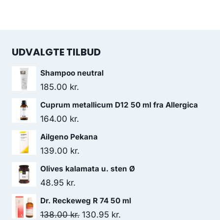
UDVALGTE TILBUD
Shampoo neutral
185.00
kr.
Cuprum metallicum D12 50 ml fra Allergica
164.00
kr.
Ailgeno Pekana
139.00
kr.
Olives kalamata u. sten Ø
48.95
kr.
Dr. Reckeweg R 74 50 ml
Den
Den
138.00
kr.
130.95
kr.