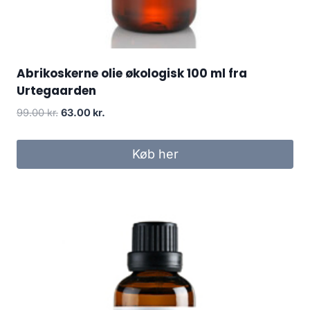
Abrikoskerne olie økologisk 100 ml fra
Urtegaarden
Den
Den
99.00
kr.
63.00
kr.
oprindelige
aktuelle
pris
pris
Køb her
var:
er:
99.00 kr..
63.00 kr..