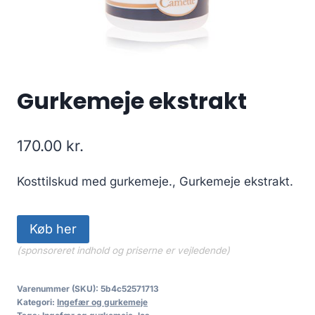
Gurkemeje ekstrakt
170.00
kr.
Kosttilskud med gurkemeje., Gurkemeje ekstrakt.
Køb her
(sponsoreret indhold og priserne er vejledende)
Varenummer (SKU):
5b4c52571713
Kategori:
Ingefær og gurkemeje