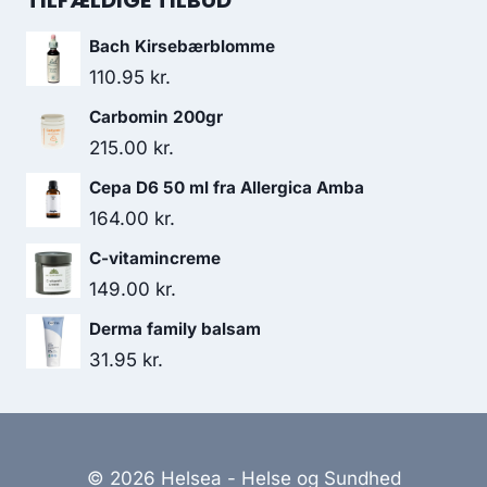
TILFÆLDIGE TILBUD
var:
er:
Bach Kirsebærblomme
138.00 kr..
130.95 kr..
110.95
kr.
Carbomin 200gr
215.00
kr.
Cepa D6 50 ml fra Allergica Amba
164.00
kr.
C-vitamincreme
149.00
kr.
Derma family balsam
31.95
kr.
© 2026 Helsea - Helse og Sundhed