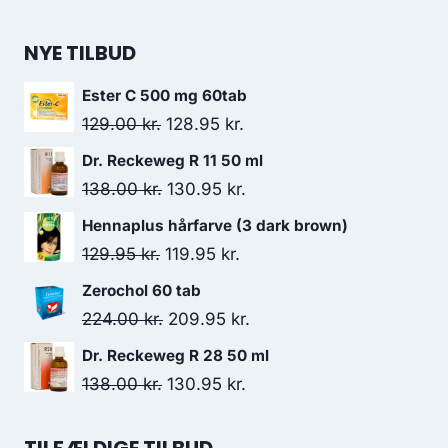
oprindelige
aktuelle
pris
pris
NYE TILBUD
var:
er:
Ester C 500 mg 60tab
138.00 kr..
130.95 kr..
Den
Den
129.00
kr.
128.95
kr.
oprindelige
aktuelle
Dr. Reckeweg R 11 50 ml
pris
pris
Den
Den
138.00
kr.
130.95
kr.
var:
er:
oprindelige
aktuelle
Hennaplus hårfarve (3 dark brown)
129.00 kr..
128.95 kr..
pris
pris
Den
Den
129.95
kr.
119.95
kr.
var:
er:
oprindelige
aktuelle
Zerochol 60 tab
138.00 kr..
130.95 kr..
pris
pris
Den
Den
224.00
kr.
209.95
kr.
var:
er:
oprindelige
aktuelle
Dr. Reckeweg R 28 50 ml
129.95 kr..
119.95 kr..
pris
pris
Den
Den
138.00
kr.
130.95
kr.
var:
er:
oprindelige
aktuelle
224.00 kr..
209.95 kr..
pris
pris