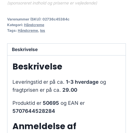
(sponsoreret indhold og priserne er vejledende)
Varenummer (SKU):
02736c45384c
Kategori:
Håndcreme
Tags:
Håndcreme
,
los
Beskrivelse
Beskrivelse
Leveringstid er på ca.
1-3 hverdage
og
fragtprisen er på ca.
29.00
Produktid er
50695
og EAN er
5707644528284
Anmeldelse af