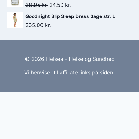
pris
pris
Den
Den
38.95
kr.
24.50
kr.
var:
er:
oprindelige
aktuelle
Goodnight Slip Sleep Dress Sage str. L
138.00 kr..
130.95 kr..
pris
pris
265.00
kr.
var:
er:
38.95 kr..
24.50 kr..
© 2026 Helsea - Helse og Sundhed
Vi henviser til affiliate links på siden.
Hjemmesider Til Salg
|
Hjemmeside Udvikling
|
Online
Tilbud
Denne side kan være skabt med AI! Indholdet er
genereret med henblik på at informere og inspirere,