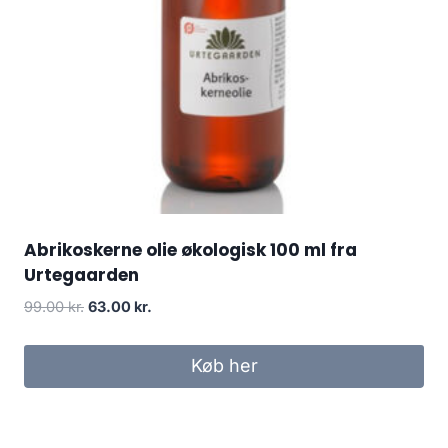
Abrikoskerne olie økologisk 100 ml fra
Urtegaarden
Den
Den
99.00
kr.
63.00
kr.
oprindelige
aktuelle
pris
pris
Køb her
var:
er:
99.00 kr..
63.00 kr..