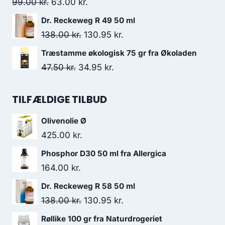
var:
er:
Den
Den
99.00
kr.
63.00
kr.
569.00 kr..
500.95 kr..
oprindelige
aktuelle
Dr. Reckeweg R 49 50 ml
pris
pris
Den
Den
138.00
kr.
130.95
kr.
var:
er:
oprindelige
aktuelle
Træstamme økologisk 75 gr fra Økoladen
99.00 kr..
63.00 kr..
pris
pris
Den
Den
47.50
kr.
34.95
kr.
var:
er:
oprindelige
aktuelle
138.00 kr..
130.95 kr..
pris
pris
TILFÆLDIGE TILBUD
var:
er:
Olivenolie Ø
47.50 kr..
34.95 kr..
425.00
kr.
Phosphor D30 50 ml fra Allergica
164.00
kr.
Dr. Reckeweg R 58 50 ml
Den
Den
138.00
kr.
130.95
kr.
oprindelige
aktuelle
Røllike 100 gr fra Naturdrogeriet