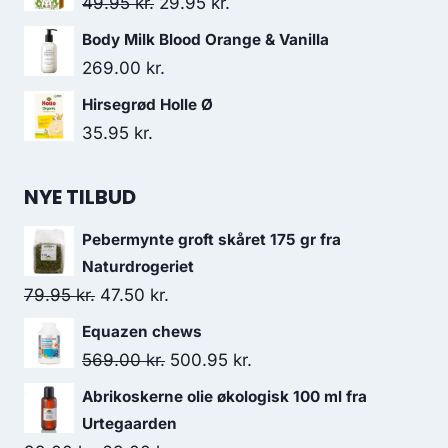
Den
Den
49.95
kr.
29.95
kr.
oprindelige
aktuelle
Body Milk Blood Orange & Vanilla
pris
pris
269.00
kr.
var:
er:
Hirsegrød Holle Ø
49.95 kr..
29.95 kr..
35.95
kr.
NYE TILBUD
Pebermynte groft skåret 175 gr fra
Naturdrogeriet
Den
Den
79.95
kr.
47.50
kr.
oprindelige
aktuelle
Equazen chews
pris
pris
Den
Den
569.00
kr.
500.95
kr.
var:
er:
oprindelige
aktuelle
Abrikoskerne olie økologisk 100 ml fra
79.95 kr..
47.50 kr..
pris
pris
Urtegaarden