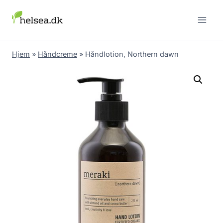
Skip
to
content
Hjem
»
Håndcreme
»
Håndlotion, Northern dawn