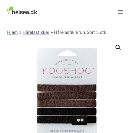
Skip
to
content
Hjem
»
Hårelastikker
»
Hårelastik Brun/Sort 5 stk