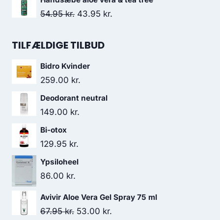
35.95 kr..
30.50 kr..
pris
pris
Den
Den
54.95
kr.
43.95
kr.
var:
er:
oprindelige
aktuelle
220.00 kr..
154.00 kr..
pris
pris
TILFÆLDIGE TILBUD
var:
er:
Bidro Kvinder
54.95 kr..
43.95 kr..
259.00
kr.
Deodorant neutral
149.00
kr.
Bi-otox
129.95
kr.
Ypsiloheel
86.00
kr.
Avivir Aloe Vera Gel Spray 75 ml
Den
Den
67.95
kr.
53.00
kr.