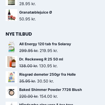
28.95
kr.
Granatæblejuice Ø
50.95
kr.
NYE TILBUD
All Energy 120 tab fra Solaray
Den
Den
299.95
kr.
219.95
kr.
oprindelige
aktuelle
Dr. Reckeweg R 25 50 ml
pris
pris
Den
Den
138.00
kr.
130.95
kr.
var:
er:
oprindelige
aktuelle
Risgrød demeter 250gr fra Holle
299.95 kr..
219.95 kr..
pris
pris
Den
Den
35.95
kr.
30.50
kr.
var:
er:
oprindelige
aktuelle
Baked Shimmer Powder 7726 Blush
138.00 kr..
130.95 kr..
pris
pris
Den
Den
220.00
kr.
154.00
kr.
var:
er:
oprindelige
aktuelle
Håndsæbe aloe vera & tea tree