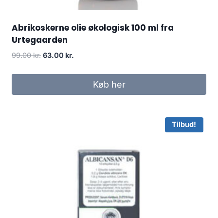
Abrikoskerne olie økologisk 100 ml fra
Urtegaarden
Den
Den
99.00
kr.
63.00
kr.
oprindelige
aktuelle
pris
pris
Køb her
var:
er:
99.00 kr..
63.00 kr..
Tilbud!