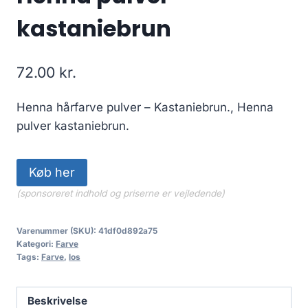
kastaniebrun
72.00
kr.
Henna hårfarve pulver – Kastaniebrun., Henna
pulver kastaniebrun.
Køb her
(sponsoreret indhold og priserne er vejledende)
Varenummer (SKU):
41df0d892a75
Kategori:
Farve
Tags:
Farve
,
los
Beskrivelse