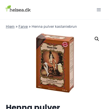
Skip
to
content
Hjem
»
Farve
»
Henna pulver kastaniebrun
Henna pulver