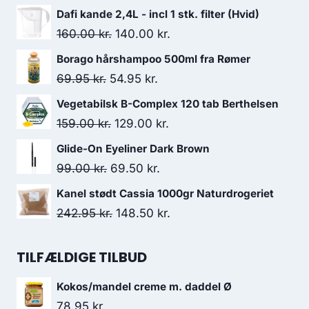
Dafi kande 2,4L - incl 1 stk. filter (Hvid)
Den
Den
160.00
kr.
140.00
kr.
oprindelige
aktuelle
Borago hårshampoo 500ml fra Rømer
pris
pris
Den
Den
69.95
kr.
54.95
kr.
var:
er:
oprindelige
aktuelle
Vegetabilsk B-Complex 120 tab Berthelsen
160.00 kr..
140.00 kr..
pris
pris
Den
Den
159.00
kr.
129.00
kr.
var:
er:
oprindelige
aktuelle
Glide-On Eyeliner Dark Brown
69.95 kr..
54.95 kr..
pris
pris
Den
Den
99.00
kr.
69.50
kr.
var:
er:
oprindelige
aktuelle
Kanel stødt Cassia 1000gr Naturdrogeriet
159.00 kr..
129.00 kr..
pris
pris
Den
Den
242.95
kr.
148.50
kr.
var:
er:
oprindelige
aktuelle
99.00 kr..
69.50 kr..
pris
pris
TILFÆLDIGE TILBUD
var:
er:
Kokos/mandel creme m. daddel Ø
242.95 kr..
148.50 kr..
78.95
kr.