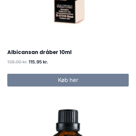
Albicansan dråber 10ml
Den
Den
138.00
kr.
115.95
kr.
oprindelige
aktuelle
pris
pris
Køb her
var:
er:
138.00 kr..
115.95 kr..