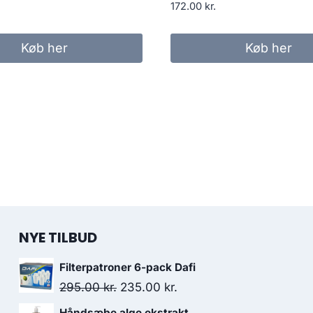
172.00
kr.
Køb her
Køb her
NYE TILBUD
Filterpatroner 6-pack Dafi
Den
Den
295.00
kr.
235.00
kr.
oprindelige
aktuelle
Håndsæbe alge ekstrakt