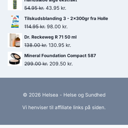
pris
pris
Den
Den
54.95
kr.
43.95
kr.
var:
er:
oprindelige
aktuelle
Tilskudsblanding 3 - 2x300gr fra Holle
295.00 kr..
235.00 kr..
pris
pris
Den
Den
114.95
kr.
98.00
kr.
var:
er:
oprindelige
aktuelle
Dr. Reckeweg R 71 50 ml
54.95 kr..
43.95 kr..
pris
pris
Den
Den
138.00
kr.
130.95
kr.
var:
er:
oprindelige
aktuelle
Mineral Foundation Compact 587
114.95 kr..
98.00 kr..
pris
pris
Den
Den
299.00
kr.
209.50
kr.
var:
er:
oprindelige
aktuelle
138.00 kr..
130.95 kr..
pris
pris
var:
er:
© 2026 Helsea - Helse og Sundhed
299.00 kr..
209.50 kr..
Vi henviser til affiliate links på siden.