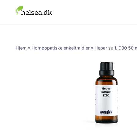
Skip
to
content
Hjem
»
Homøopatiske enkeltmidler
»
Hepar sulf. D30 50 m