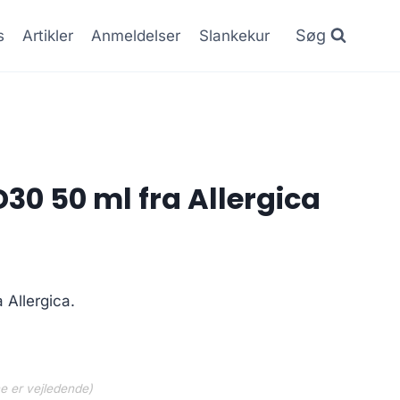
Søg
s
Artikler
Anmeldelser
Slankekur
D30 50 ml fra Allergica
 Allergica.
ne er vejledende)