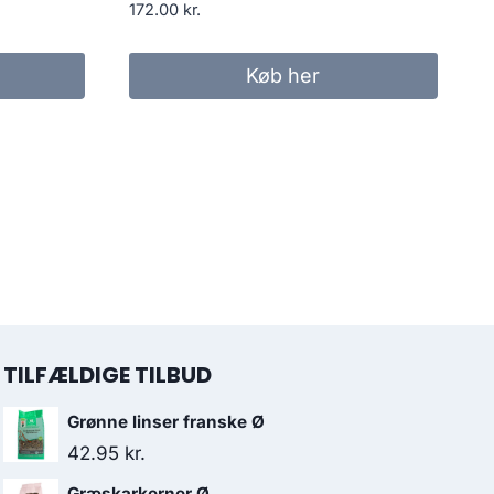
172.00
kr.
Køb her
TILFÆLDIGE TILBUD
Grønne linser franske Ø
42.95
kr.
Græskarkerner Ø