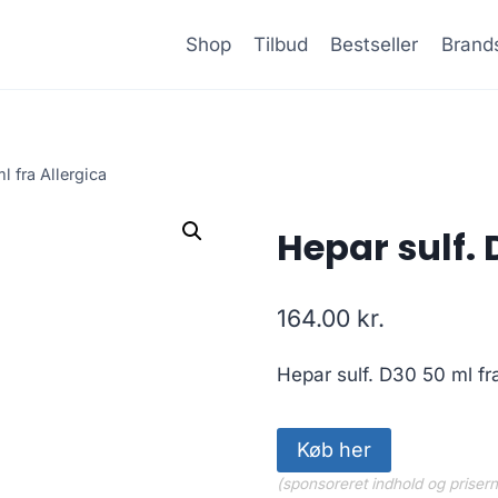
Shop
Tilbud
Bestseller
Brand
l fra Allergica
Hepar sulf. 
164.00
kr.
Hepar sulf. D30 50 ml fra
Køb her
(sponsoreret indhold og priser