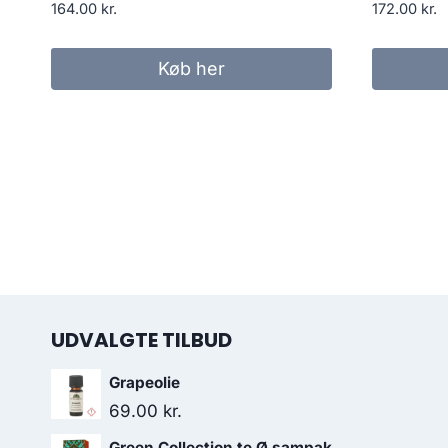
164.00
kr.
172.00
kr.
Køb her
UDVALGTE TILBUD
Grapeolie
69.00
kr.
Green Collection te Ø sampak