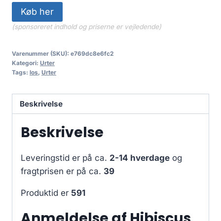
36.95 kr..
26.00 kr..
Køb her
(sponsoreret indhold og priserne er vejledende)
Varenummer (SKU):
e769dc8e6fc2
Kategori:
Urter
Tags:
los
,
Urter
Beskrivelse
Beskrivelse
Leveringstid er på ca.
2-14 hverdage
og
fragtprisen er på ca.
39
Produktid er
591
Anmeldelse af Hibiscus