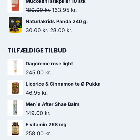
Mucokehl stikpiller 10 stk
128.00 kr..
123.95 kr..
pris
pris
Den
Den
180.00
kr.
163.95
kr.
var:
er:
oprindelige
aktuelle
Naturlakrids Panda 240 g.
138.00 kr..
136.95 kr..
pris
pris
Den
Den
30.00
kr.
28.00
kr.
var:
er:
oprindelige
aktuelle
180.00 kr..
163.95 kr..
pris
pris
TILFÆLDIGE TILBUD
var:
er:
Dagcreme rose light
30.00 kr..
28.00 kr..
245.00
kr.
Licorice & Cinnamon te Ø Pukka
46.95
kr.
Men´s After Shae Balm
149.00
kr.
E vitamin 268 mg
258.00
kr.