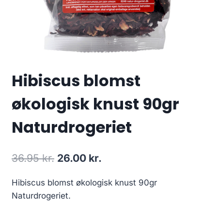
Hibiscus blomst
økologisk knust 90gr
Naturdrogeriet
Den
Den
36.95
kr.
26.00
kr.
oprindelige
aktuelle
Hibiscus blomst økologisk knust 90gr
pris
pris
Naturdrogeriet.
var:
er: