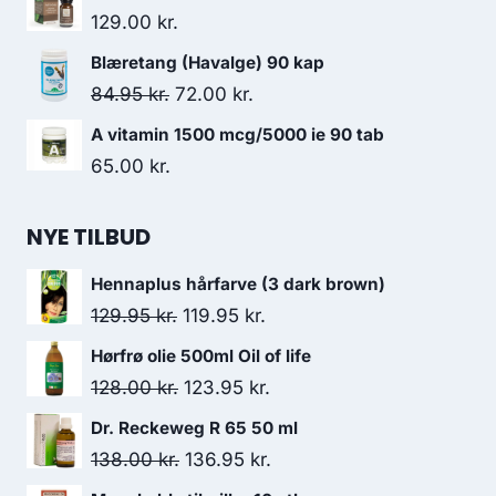
129.00
kr.
Blæretang (Havalge) 90 kap
Den
Den
84.95
kr.
72.00
kr.
oprindelige
aktuelle
A vitamin 1500 mcg/5000 ie 90 tab
pris
pris
65.00
kr.
var:
er:
84.95 kr..
72.00 kr..
NYE TILBUD
Hennaplus hårfarve (3 dark brown)
Den
Den
129.95
kr.
119.95
kr.
oprindelige
aktuelle
Hørfrø olie 500ml Oil of life
pris
pris
Den
Den
128.00
kr.
123.95
kr.
var:
er:
oprindelige
aktuelle
Dr. Reckeweg R 65 50 ml
129.95 kr..
119.95 kr..
pris
pris
Den
Den
138.00
kr.
136.95
kr.
var:
er:
oprindelige
aktuelle