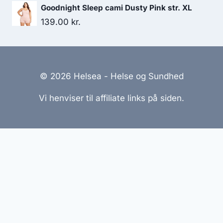
Goodnight Sleep cami Dusty Pink str. XL
139.00
kr.
© 2026 Helsea - Helse og Sundhed
Vi henviser til affiliate links på siden.
Hjemmesider Til Salg
|
Hjemmeside Udvikling
|
Online
Tilbud
Denne side kan være skabt med AI! Indholdet er
genereret med henblik på at informere og inspirere,
men vi anbefaler altid at dobbelttjekke vigtige
oplysninger.