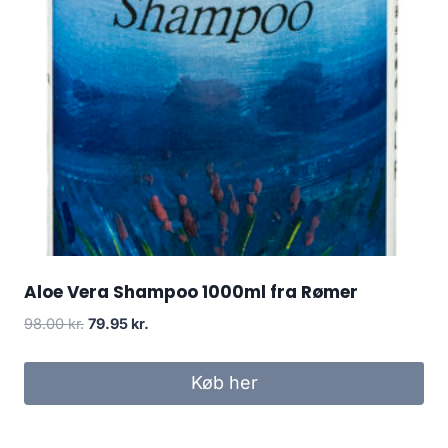
Aloe Vera Shampoo 1000ml fra Rømer
Den
Den
98.00
kr.
79.95
kr.
oprindelige
aktuelle
pris
pris
Køb her
var:
er:
98.00 kr..
79.95 kr..