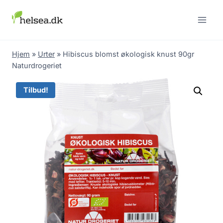
Skip
to
content
Hjem
»
Urter
»
Hibiscus blomst økologisk knust 90gr
Naturdrogeriet
Tilbud!