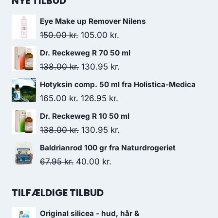
NYE TILBUD
Eye Make up Remover Nilens
Den
Den
150.00
kr.
105.00
kr.
oprindelige
aktuelle
Dr. Reckeweg R 70 50 ml
pris
pris
Den
Den
138.00
kr.
130.95
kr.
var:
er:
oprindelige
aktuelle
Hotyksin comp. 50 ml fra Holistica-Medica
150.00 kr..
105.00 kr..
pris
pris
Den
Den
165.00
kr.
126.95
kr.
var:
er:
oprindelige
aktuelle
Dr. Reckeweg R 10 50 ml
138.00 kr..
130.95 kr..
pris
pris
Den
Den
138.00
kr.
130.95
kr.
var:
er:
oprindelige
aktuelle
Baldrianrod 100 gr fra Naturdrogeriet
165.00 kr..
126.95 kr..
pris
pris
Den
Den
67.95
kr.
40.00
kr.
var:
er:
oprindelige
aktuelle
138.00 kr..
130.95 kr..
pris
pris
TILFÆLDIGE TILBUD
var:
er:
Original silicea - hud, hår &