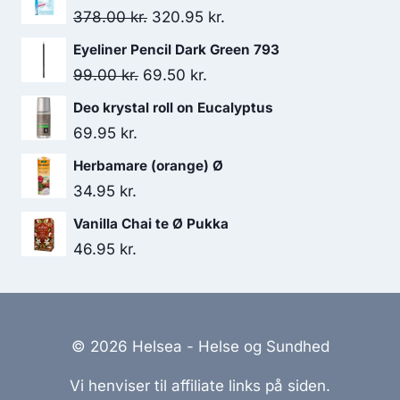
67.95 kr..
40.00 kr..
Den
Den
378.00
kr.
320.95
kr.
oprindelige
aktuelle
Eyeliner Pencil Dark Green 793
pris
pris
Den
Den
99.00
kr.
69.50
kr.
var:
er:
oprindelige
aktuelle
Deo krystal roll on Eucalyptus
378.00 kr..
320.95 kr..
pris
pris
69.95
kr.
var:
er:
Herbamare (orange) Ø
99.00 kr..
69.50 kr..
34.95
kr.
Vanilla Chai te Ø Pukka
46.95
kr.
© 2026 Helsea - Helse og Sundhed
Vi henviser til affiliate links på siden.