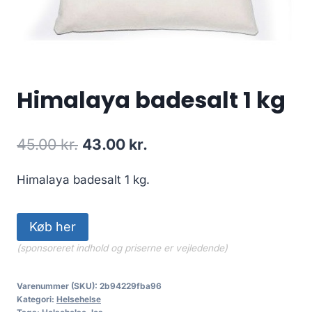
Himalaya badesalt 1 kg
Den
Den
45.00
kr.
43.00
kr.
oprindelige
aktuelle
Himalaya badesalt 1 kg.
pris
pris
var:
er:
Køb her
45.00 kr..
43.00 kr..
(sponsoreret indhold og priserne er vejledende)
Varenummer (SKU):
2b94229fba96
Kategori:
Helsehelse