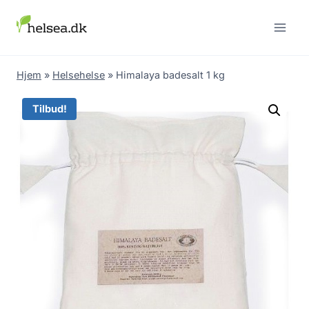
Skip
to
content
Hjem
»
Helsehelse
»
Himalaya badesalt 1 kg
Tilbud!