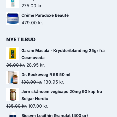
275.00
kr.
Créme Paradoxe Beauté
479.00
kr.
NYE TILBUD
Garam Masala - Krydderiblanding 25gr fra
Cosmoveda
Den
Den
36.00
kr.
28.95
kr.
oprindelige
aktuelle
Dr. Reckeweg R 58 50 ml
pris
pris
Den
Den
138.00
kr.
130.95
kr.
var:
er:
oprindelige
aktuelle
Jern skånsom vegicaps 20mg 90 kap fra
36.00 kr..
28.95 kr..
pris
pris
Solgar Nordic
var:
er:
Den
Den
135.00
kr.
107.00
kr.
138.00 kr..
130.95 kr..
oprindelige
aktuelle
Biosym Lecithin Granulat (400 gr)