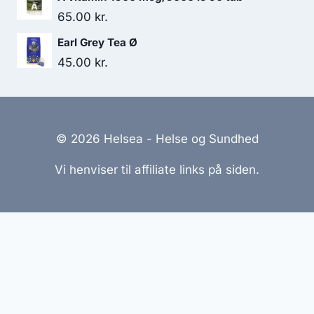
65.00
kr.
Earl Grey Tea Ø
45.00
kr.
© 2026 Helsea - Helse og Sundhed
Vi henviser til affiliate links på siden.
Hjemmesider Til Salg
|
Hjemmeside Udvikling
|
Online
Tilbud
Denne side kan være skabt med AI! Indholdet er
genereret med henblik på at informere og inspirere,