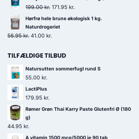
pris
pris
Den
Den
199.00
kr.
171.95
kr.
var:
er:
oprindelige
aktuelle
Hørfrø hele brune økologisk 1 kg.
135.00 kr..
107.00 kr..
pris
pris
Naturdrogeriet
var:
er:
Den
Den
56.95
kr.
41.00
kr.
199.00 kr..
171.95 kr..
oprindelige
aktuelle
pris
pris
TILFÆLDIGE TILBUD
var:
er:
Natursutten sommerfugl rund S
56.95 kr..
41.00 kr..
55.00
kr.
LactiPlus
179.95
kr.
Rømer Grøn Thai Karry Paste Glutenfri Ø (180
g)
44.95
kr.
A vitamin 1500 mcg/5000 ie 90 tab