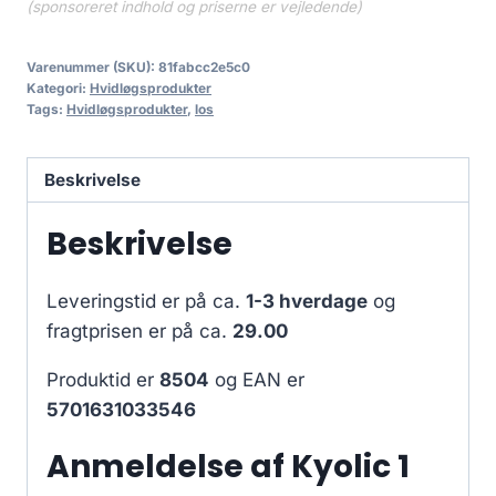
(sponsoreret indhold og priserne er vejledende)
Varenummer (SKU):
81fabcc2e5c0
Kategori:
Hvidløgsprodukter
Tags:
Hvidløgsprodukter
,
los
Beskrivelse
Beskrivelse
Leveringstid er på ca.
1-3 hverdage
og
fragtprisen er på ca.
29.00
Produktid er
8504
og EAN er
5701631033546
Anmeldelse af Kyolic 1