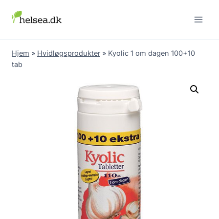
Skip
to
content
Hjem
»
Hvidløgsprodukter
»
Kyolic 1 om dagen 100+10
tab