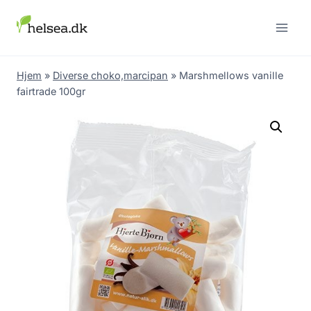
Skip
to
content
Hjem
»
Diverse choko,marcipan
»
Marshmellows vanille
fairtrade 100gr