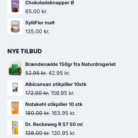
oprindelige
aktuelle
Chokoladeknapper Ø
122.00 kr..
99.00 kr..
pris
pris
65.00
kr.
var:
er:
SylliFlor malt
155.00 kr..
108.50 kr..
135.00
kr.
NYE TILBUD
Brændenælde 150gr fra Naturdrogeriet
Den
Den
52.95
kr.
42.95
kr.
oprindelige
aktuelle
Albicansan stikpiller 10stk
pris
pris
Den
Den
172.00
kr.
156.95
kr.
var:
er:
oprindelige
aktuelle
Notakehl stikpiller 10 stk
52.95 kr..
42.95 kr..
pris
pris
Den
Den
180.00
kr.
163.95
kr.
var:
er:
oprindelige
aktuelle
Dr. Reckeweg R 57 50 ml
172.00 kr..
156.95 kr..
pris
pris
Den
Den
138.00
kr.
130.95
kr.