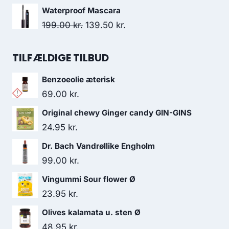
var:
er:
oprindelige
aktuelle
Waterproof Mascara
180.00 kr..
163.95 kr..
pris
pris
Den
Den
199.00
kr.
139.50
kr.
var:
er:
oprindelige
aktuelle
138.00 kr..
130.95 kr..
pris
pris
TILFÆLDIGE TILBUD
var:
er:
Benzoeolie æterisk
199.00 kr..
139.50 kr..
69.00
kr.
Original chewy Ginger candy GIN-GINS
24.95
kr.
Dr. Bach Vandrøllike Engholm
99.00
kr.
Vingummi Sour flower Ø
23.95
kr.
Olives kalamata u. sten Ø
48.95
kr.