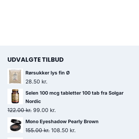
UDVALGTE TILBUD
Rørsukker lys fin Ø
28.50
kr.
Selen 100 mcg tabletter 100 tab fra Solgar
Nordic
Den
Den
122.00
kr.
99.00
kr.
oprindelige
aktuelle
Mono Eyeshadow Pearly Brown
pris
pris
Den
Den
155.00
kr.
108.50
kr.
var:
er: