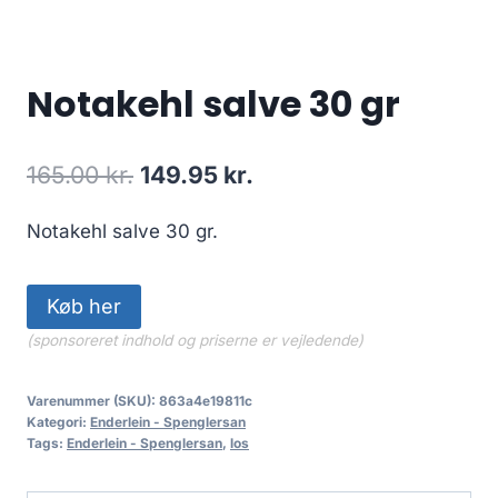
Notakehl salve 30 gr
Den
Den
165.00
kr.
149.95
kr.
oprindelige
aktuelle
Notakehl salve 30 gr.
pris
pris
var:
er:
Køb her
165.00 kr..
149.95 kr..
(sponsoreret indhold og priserne er vejledende)
Varenummer (SKU):
863a4e19811c
Kategori:
Enderlein - Spenglersan
Tags:
Enderlein - Spenglersan
,
los