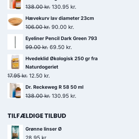
Den
Den
138.00
kr.
130.95
kr.
oprindelige
aktuelle
Hævekurv lav diameter 23cm
pris
pris
Den
Den
106.00
kr.
90.00
kr.
var:
er:
oprindelige
aktuelle
Eyeliner Pencil Dark Green 793
138.00 kr..
130.95 kr..
pris
pris
Den
Den
99.00
kr.
69.50
kr.
var:
er:
oprindelige
aktuelle
Hvedeklid Økologisk 250 gr fra
106.00 kr..
90.00 kr..
pris
pris
Naturdogeriet
var:
er:
Den
Den
17.95
kr.
12.50
kr.
99.00 kr..
69.50 kr..
oprindelige
aktuelle
Dr. Reckeweg R 58 50 ml
pris
pris
Den
Den
138.00
kr.
130.95
kr.
var:
er:
oprindelige
aktuelle
17.95 kr..
12.50 kr..
pris
pris
TILFÆLDIGE TILBUD
var:
er:
Grønne linser Ø
138.00 kr..
130.95 kr..
28.95
kr.