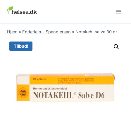
Skip
to
content
Hjem
»
Enderlein - Spenglersan
»
Notakehl salve 30 gr
Tilbud!