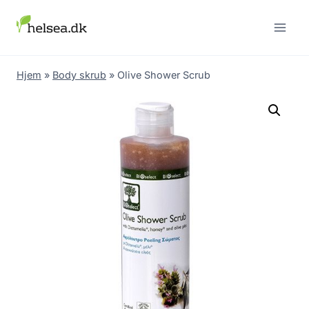
Skip
to
content
Hjem
»
Body skrub
»
Olive Shower Scrub