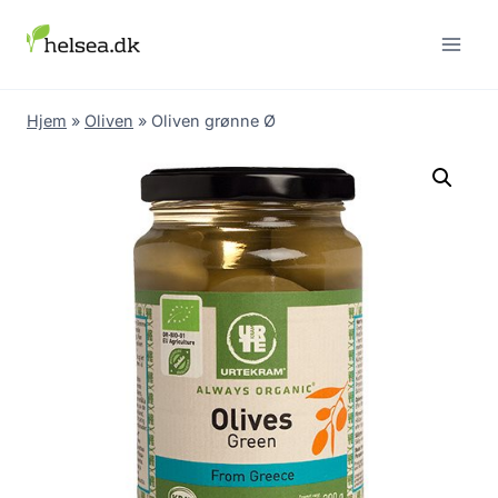
Skip
to
content
Hjem
»
Oliven
»
Oliven grønne Ø