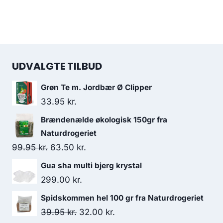
UDVALGTE TILBUD
Grøn Te m. Jordbær Ø Clipper
33.95
kr.
Brændenælde økologisk 150gr fra
Naturdrogeriet
Den
Den
99.95
kr.
63.50
kr.
oprindelige
aktuelle
Gua sha multi bjerg krystal
pris
pris
299.00
kr.
var:
er:
Spidskommen hel 100 gr fra Naturdrogeriet
99.95 kr..
63.50 kr..
Den
Den
39.95
kr.
32.00
kr.