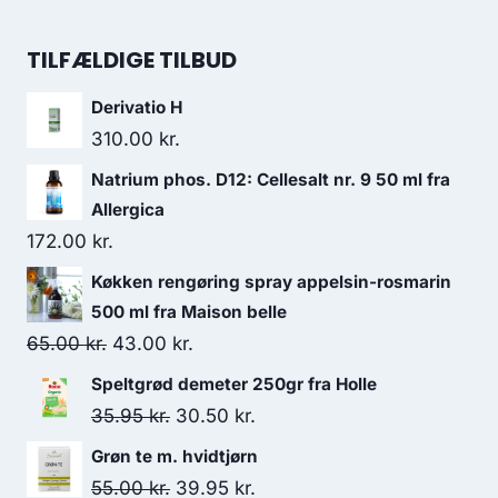
var:
er:
oprindelige
aktuelle
47.50 kr..
34.95 kr..
pris
pris
TILFÆLDIGE TILBUD
var:
er:
Derivatio H
56.95 kr..
30.00 kr..
310.00
kr.
Natrium phos. D12: Cellesalt nr. 9 50 ml fra
Allergica
172.00
kr.
Køkken rengøring spray appelsin-rosmarin
500 ml fra Maison belle
Den
Den
65.00
kr.
43.00
kr.
oprindelige
aktuelle
Speltgrød demeter 250gr fra Holle
pris
pris
Den
Den
35.95
kr.
30.50
kr.
var:
er:
oprindelige
aktuelle
Grøn te m. hvidtjørn
65.00 kr..
43.00 kr..
pris
pris
Den
Den
55.00
kr.
39.95
kr.