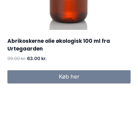
Abrikoskerne olie økologisk 100 ml fra
Urtegaarden
Den
Den
99.00
kr.
63.00
kr.
oprindelige
aktuelle
pris
pris
Køb her
var:
er:
99.00 kr..
63.00 kr..