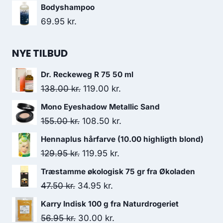
oprindelige
aktuelle
Bodyshampoo
pris
pris
69.95
kr.
var:
er:
39.95 kr..
32.00 kr..
NYE TILBUD
Dr. Reckeweg R 75 50 ml
Den
Den
138.00
kr.
119.00
kr.
oprindelige
aktuelle
Mono Eyeshadow Metallic Sand
pris
pris
Den
Den
155.00
kr.
108.50
kr.
var:
er:
oprindelige
aktuelle
Hennaplus hårfarve (10.00 highligth blond)
138.00 kr..
119.00 kr..
pris
pris
Den
Den
129.95
kr.
119.95
kr.
var:
er:
oprindelige
aktuelle
Træstamme økologisk 75 gr fra Økoladen
155.00 kr..
108.50 kr..
pris
pris
Den
Den
47.50
kr.
34.95
kr.
var:
er:
oprindelige
aktuelle
Karry Indisk 100 g fra Naturdrogeriet
129.95 kr..
119.95 kr..
pris
pris
Den
Den
56.95
kr.
30.00
kr.