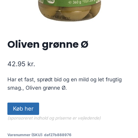
Oliven grønne Ø
42.95
kr.
Har et fast, sprødt bid og en mild og let frugtig
smag., Oliven grønne Ø.
Køb her
(sponsoreret indhold og priserne er vejledende)
Varenummer (SKU):
daf27b888976