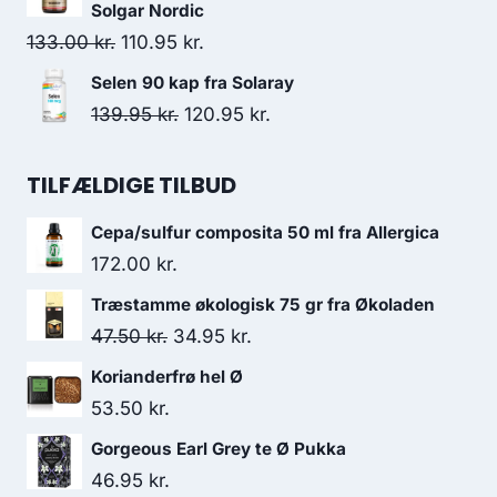
353.00 kr..
323.95 kr..
pris
pris
Solgar Nordic
var:
er:
Den
Den
133.00
kr.
110.95
kr.
129.00 kr..
128.95 kr..
oprindelige
aktuelle
Selen 90 kap fra Solaray
pris
pris
Den
Den
139.95
kr.
120.95
kr.
var:
er:
oprindelige
aktuelle
133.00 kr..
110.95 kr..
pris
pris
TILFÆLDIGE TILBUD
var:
er:
Cepa/sulfur composita 50 ml fra Allergica
139.95 kr..
120.95 kr..
172.00
kr.
Træstamme økologisk 75 gr fra Økoladen
Den
Den
47.50
kr.
34.95
kr.
oprindelige
aktuelle
Korianderfrø hel Ø
pris
pris
53.50
kr.
var:
er:
Gorgeous Earl Grey te Ø Pukka
47.50 kr..
34.95 kr..
46.95
kr.