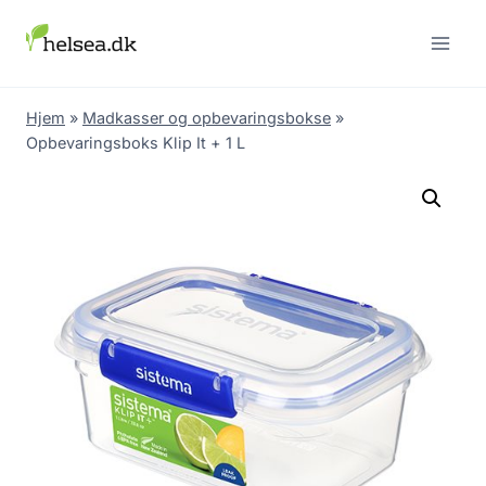
Skip
to
content
Hjem
»
Madkasser og opbevaringsbokse
»
Opbevaringsboks Klip It + 1 L