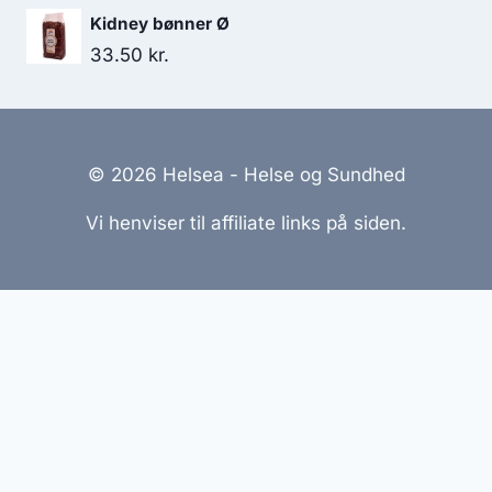
Kidney bønner Ø
33.50
kr.
© 2026 Helsea - Helse og Sundhed
Vi henviser til affiliate links på siden.
Hjemmesider Til Salg
|
Hjemmeside Udvikling
|
Online
Tilbud
Denne side kan være skabt med AI! Indholdet er
genereret med henblik på at informere og inspirere,
men vi anbefaler altid at dobbelttjekke vigtige