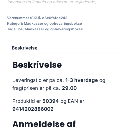
(sponsoreret indhold og priserne er vejledende)
Varenummer (SKU):
d6e0fafdc243
Kategori:
Madkasser og opbevaringsbokse
Tags:
los
,
Madkasser og opbevaringsbokse
Beskrivelse
Beskrivelse
Leveringstid er på ca.
1-3 hverdage
og
fragtprisen er på ca.
29.00
Produktid er
50394
og EAN er
9414202886002
Anmeldelse af