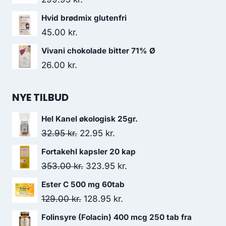
Hvid brødmix glutenfri
45.00
kr.
Vivani chokolade bitter 71% Ø
26.00
kr.
NYE TILBUD
Hel Kanel økologisk 25gr.
Den
Den
32.95
kr.
22.95
kr.
oprindelige
aktuelle
Fortakehl kapsler 20 kap
pris
pris
Den
Den
353.00
kr.
323.95
kr.
var:
er:
oprindelige
aktuelle
Ester C 500 mg 60tab
32.95 kr..
22.95 kr..
pris
pris
Den
Den
129.00
kr.
128.95
kr.
var:
er:
oprindelige
aktuelle
Folinsyre (Folacin) 400 mcg 250 tab fra