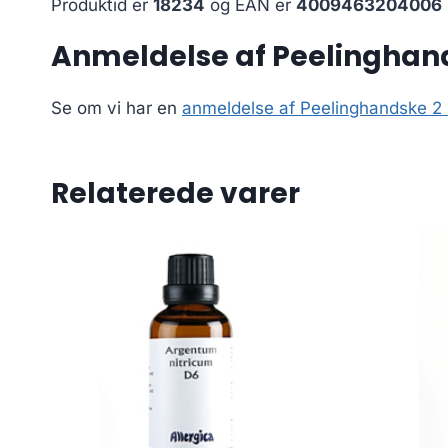
Produktid er
18234
og EAN er
4009463204006
Anmeldelse af Peelinghand
Se om vi har en
anmeldelse af Peelinghandske 2 
Relaterede varer