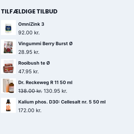
TILFÆLDIGE TILBUD
OmniZink 3
92.00
kr.
Vingummi Berry Burst Ø
28.95
kr.
Rooibush te Ø
47.95
kr.
Dr. Reckeweg R 11 50 ml
Den
Den
138.00
kr.
130.95
kr.
oprindelige
aktuelle
Kalium phos. D30: Cellesalt nr. 5 50 ml
pris
pris
172.00
kr.
var:
er:
138.00 kr..
130.95 kr..