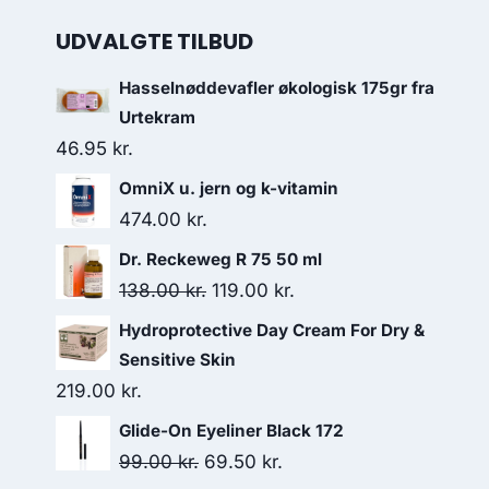
UDVALGTE TILBUD
Hasselnøddevafler økologisk 175gr fra
Urtekram
46.95
kr.
OmniX u. jern og k-vitamin
474.00
kr.
Dr. Reckeweg R 75 50 ml
Den
Den
138.00
kr.
119.00
kr.
oprindelige
aktuelle
Hydroprotective Day Cream For Dry &
pris
pris
Sensitive Skin
var:
er:
219.00
kr.
138.00 kr..
119.00 kr..
Glide-On Eyeliner Black 172
Den
Den
99.00
kr.
69.50
kr.