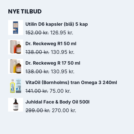
NYE TILBUD
Utilin D6 kapsler (blå) 5 kap
Den
Den
152.00
kr.
126.95
kr.
oprindelige
aktuelle
Dr. Reckeweg R1 50 ml
pris
pris
Den
Den
138.00
kr.
130.95
kr.
var:
er:
oprindelige
aktuelle
Dr. Reckeweg R 17 50 ml
152.00 kr..
126.95 kr..
pris
pris
Den
Den
138.00
kr.
130.95
kr.
var:
er:
oprindelige
aktuelle
VitaOil (Bornholms) tran Omega 3 240ml
138.00 kr..
130.95 kr..
pris
pris
Den
Den
141.00
kr.
75.00
kr.
var:
er:
oprindelige
aktuelle
Juhldal Face & Body Oil 500l
138.00 kr..
130.95 kr..
pris
pris
Den
Den
299.00
kr.
270.00
kr.
var:
er:
oprindelige
aktuelle
141.00 kr..
75.00 kr..
pris
pris