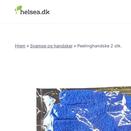
Skip
to
content
Hjem
»
Svampe og handsker
»
Peelinghandske 2 stk.