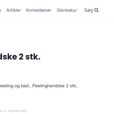
Søg
s
Artikler
Anmeldelser
Slankekur
ske 2 stk.
 peeling og bad., Peelinghandske 2 stk..
ne er vejledende)