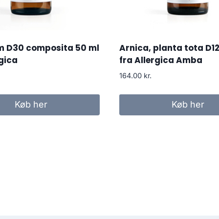
m D30 composita 50 ml
Arnica, planta tota D1
rgica
fra Allergica Amba
164.00
kr.
Køb her
Køb her