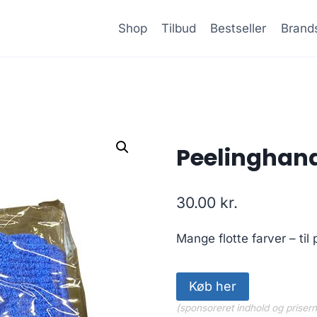
Shop
Tilbud
Bestseller
Brand
Peelinghand
30.00
kr.
Mange flotte farver – til
Køb her
(sponsoreret indhold og priser