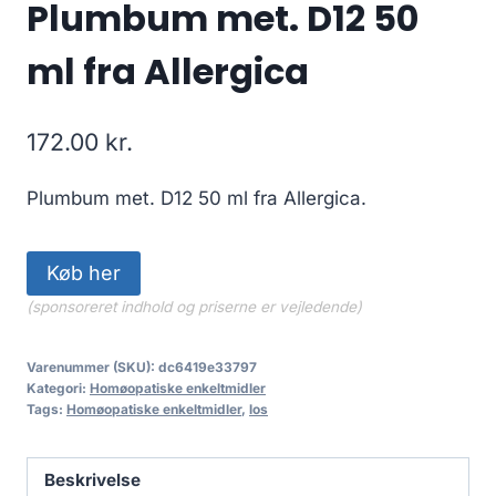
Plumbum met. D12 50
ml fra Allergica
172.00
kr.
Plumbum met. D12 50 ml fra Allergica.
Køb her
(sponsoreret indhold og priserne er vejledende)
Varenummer (SKU):
dc6419e33797
Kategori:
Homøopatiske enkeltmidler
Tags:
Homøopatiske enkeltmidler
,
los
Beskrivelse