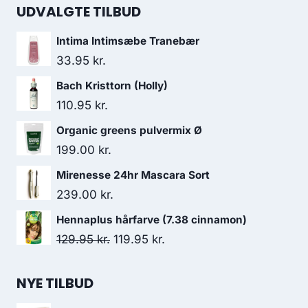
UDVALGTE TILBUD
Intima Intimsæbe Tranebær
33.95
kr.
Bach Kristtorn (Holly)
110.95
kr.
Organic greens pulvermix Ø
199.00
kr.
Mirenesse 24hr Mascara Sort
239.00
kr.
Hennaplus hårfarve (7.38 cinnamon)
Den
Den
129.95
kr.
119.95
kr.
oprindelige
aktuelle
pris
pris
NYE TILBUD
var:
er: