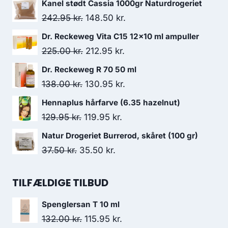
Kanel stødt Cassia 1000gr Naturdrogeriet
129.95 kr..
119.95 kr..
Den
Den
242.95
kr.
148.50
kr.
oprindelige
aktuelle
Dr. Reckeweg Vita C15 12x10 ml ampuller
pris
pris
Den
Den
225.00
kr.
212.95
kr.
var:
er:
oprindelige
aktuelle
Dr. Reckeweg R 70 50 ml
242.95 kr..
148.50 kr..
pris
pris
Den
Den
138.00
kr.
130.95
kr.
var:
er:
oprindelige
aktuelle
Hennaplus hårfarve (6.35 hazelnut)
225.00 kr..
212.95 kr..
pris
pris
Den
Den
129.95
kr.
119.95
kr.
var:
er:
oprindelige
aktuelle
Natur Drogeriet Burrerod, skåret (100 gr)
138.00 kr..
130.95 kr..
pris
pris
Den
Den
37.50
kr.
35.50
kr.
var:
er:
oprindelige
aktuelle
129.95 kr..
119.95 kr..
pris
pris
TILFÆLDIGE TILBUD
var:
er:
Spenglersan T 10 ml
37.50 kr..
35.50 kr..
Den
Den
132.00
kr.
115.95
kr.