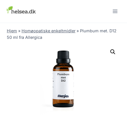
Skip
to
content
Hjem
»
Homøopatiske enkeltmidler
»
Plumbum met. D12
50 ml fra Allergica