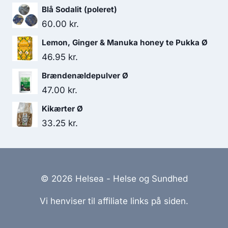
oprindelige
aktuelle
Blå Sodalit (poleret)
pris
pris
60.00
kr.
var:
er:
Lemon, Ginger & Manuka honey te Pukka Ø
132.00 kr..
115.95 kr..
46.95
kr.
Brændenældepulver Ø
47.00
kr.
Kikærter Ø
33.25
kr.
© 2026 Helsea - Helse og Sundhed
Vi henviser til affiliate links på siden.