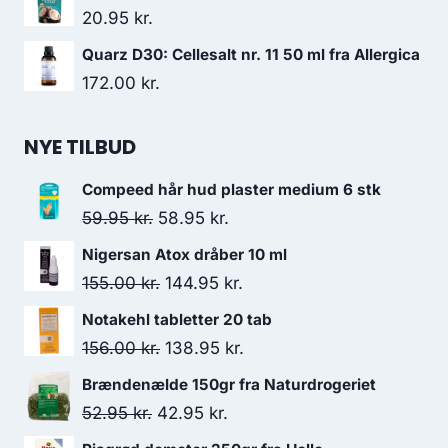
20.95
kr.
Quarz D30: Cellesalt nr. 11 50 ml fra Allergica
172.00
kr.
NYE TILBUD
Compeed hår hud plaster medium 6 stk
Den
Den
59.95
kr.
58.95
kr.
oprindelige
aktuelle
Nigersan Atox dråber 10 ml
pris
pris
Den
Den
155.00
kr.
144.95
kr.
var:
er:
oprindelige
aktuelle
Notakehl tabletter 20 tab
59.95 kr..
58.95 kr..
pris
pris
Den
Den
156.00
kr.
138.95
kr.
var:
er:
oprindelige
aktuelle
Brændenælde 150gr fra Naturdrogeriet
155.00 kr..
144.95 kr..
pris
pris
Den
Den
52.95
kr.
42.95
kr.
var:
er:
oprindelige
aktuelle