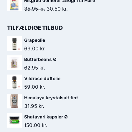
Risgrød demeter 250gr fra Holle
156.00 kr..
138.95 kr..
pris
pris
Den
Den
35.95
kr.
30.50
kr.
var:
er:
oprindelige
aktuelle
52.95 kr..
42.95 kr..
pris
pris
TILFÆLDIGE TILBUD
var:
er:
Grapeolie
35.95 kr..
30.50 kr..
69.00
kr.
Butterbeans Ø
62.95
kr.
Vildrose duftolie
59.00
kr.
Himalaya krystalsalt fint
31.95
kr.
Shatavari kapsler Ø
150.00
kr.