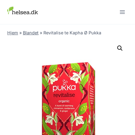
Skip
to
content
Hjem
»
Blandet
»
Revitalise te Kapha Ø Pukka