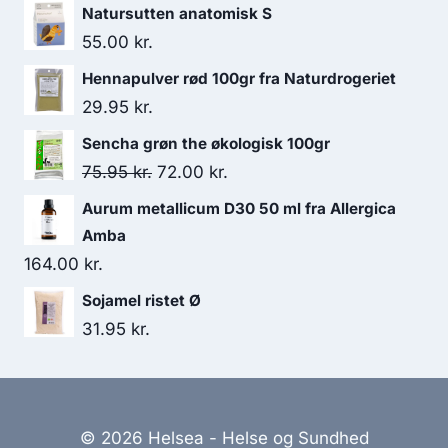
Natursutten anatomisk S
172.00 kr..
156.95 kr..
55.00
kr.
Hennapulver rød 100gr fra Naturdrogeriet
29.95
kr.
Sencha grøn the økologisk 100gr
Den
Den
75.95
kr.
72.00
kr.
oprindelige
aktuelle
Aurum metallicum D30 50 ml fra Allergica
pris
pris
Amba
var:
er:
164.00
kr.
75.95 kr..
72.00 kr..
Sojamel ristet Ø
31.95
kr.
© 2026 Helsea - Helse og Sundhed