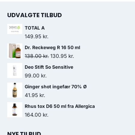
UDVALGTE TILBUD
TOTAL A
149.95
kr.
Dr. Reckeweg R 16 50 ml
Den
Den
138.00
kr.
130.95
kr.
oprindelige
aktuelle
Deo Stift So Sensitive
pris
pris
99.00
kr.
var:
er:
Ginger shot ingefær 70% Ø
138.00 kr..
130.95 kr..
41.95
kr.
Rhus tox D6 50 ml fra Allergica
164.00
kr.
NYE TILBUD