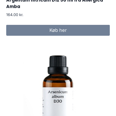
Argentum nitricum D12 50 ml fra Allergica
Amba
164.00
kr.
Køb her