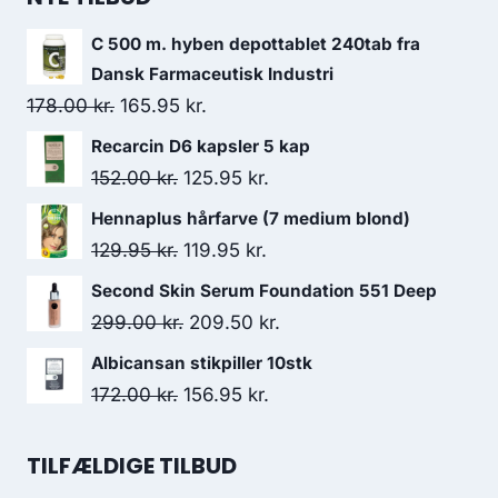
C 500 m. hyben depottablet 240tab fra
Dansk Farmaceutisk Industri
Den
Den
178.00
kr.
165.95
kr.
oprindelige
aktuelle
Recarcin D6 kapsler 5 kap
pris
pris
Den
Den
152.00
kr.
125.95
kr.
var:
er:
oprindelige
aktuelle
Hennaplus hårfarve (7 medium blond)
178.00 kr..
165.95 kr..
pris
pris
Den
Den
129.95
kr.
119.95
kr.
var:
er:
oprindelige
aktuelle
Second Skin Serum Foundation 551 Deep
152.00 kr..
125.95 kr..
pris
pris
Den
Den
299.00
kr.
209.50
kr.
var:
er:
oprindelige
aktuelle
Albicansan stikpiller 10stk
129.95 kr..
119.95 kr..
pris
pris
Den
Den
172.00
kr.
156.95
kr.
var:
er:
oprindelige
aktuelle
299.00 kr..
209.50 kr..
pris
pris
TILFÆLDIGE TILBUD
var:
er: