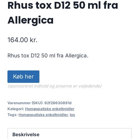
Rhus tox D12 50 ml fra
Allergica
164.00
kr.
Rhus tox D12 50 ml fra Allergica.
Køb her
(sponsoreret indhold og priserne er vejledende)
Varenummer (SKU):
92f28630891d
Kategori:
Homøopatiske enkeltmidler
Tags:
Homøopatiske enkeltmidler
,
los
Beskrivelse