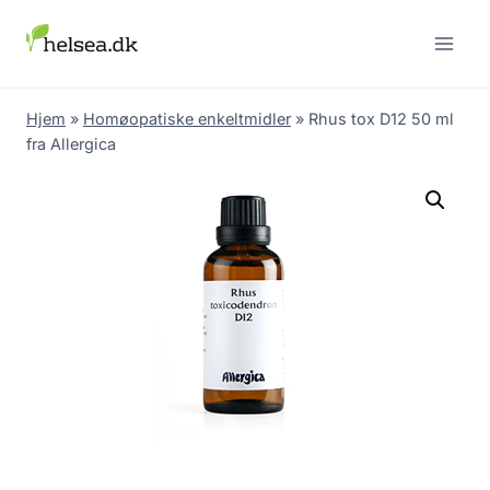
Skip
to
content
Hjem
»
Homøopatiske enkeltmidler
»
Rhus tox D12 50 ml
fra Allergica