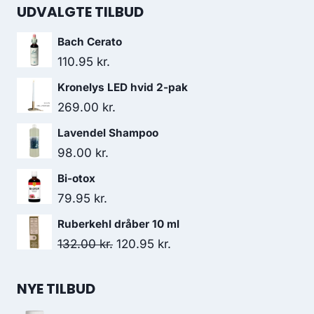
UDVALGTE TILBUD
Bach Cerato
110.95
kr.
Kronelys LED hvid 2-pak
269.00
kr.
Lavendel Shampoo
98.00
kr.
Bi-otox
79.95
kr.
Ruberkehl dråber 10 ml
Den
Den
132.00
kr.
120.95
kr.
oprindelige
aktuelle
pris
pris
NYE TILBUD
var:
er: