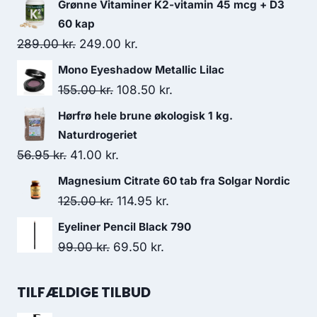
Grønne Vitaminer K2-vitamin 45 mcg + D3
132.00 kr..
120.95 kr..
60 kap
Den
Den
289.00
kr.
249.00
kr.
oprindelige
aktuelle
Mono Eyeshadow Metallic Lilac
pris
pris
Den
Den
155.00
kr.
108.50
kr.
var:
er:
oprindelige
aktuelle
Hørfrø hele brune økologisk 1 kg.
289.00 kr..
249.00 kr..
pris
pris
Naturdrogeriet
var:
er:
Den
Den
56.95
kr.
41.00
kr.
155.00 kr..
108.50 kr..
oprindelige
aktuelle
Magnesium Citrate 60 tab fra Solgar Nordic
pris
pris
Den
Den
125.00
kr.
114.95
kr.
var:
er:
oprindelige
aktuelle
Eyeliner Pencil Black 790
56.95 kr..
41.00 kr..
pris
pris
Den
Den
99.00
kr.
69.50
kr.
var:
er:
oprindelige
aktuelle
125.00 kr..
114.95 kr..
pris
pris
TILFÆLDIGE TILBUD
var:
er: