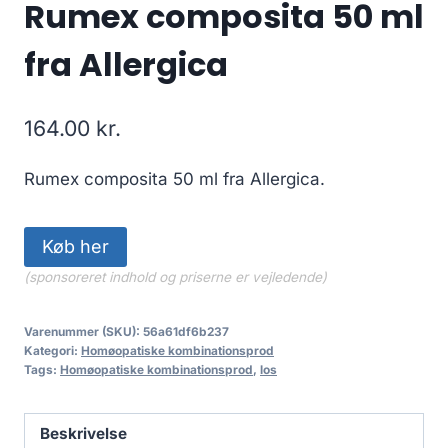
Rumex composita 50 ml
fra Allergica
164.00
kr.
Rumex composita 50 ml fra Allergica.
Køb her
(sponsoreret indhold og priserne er vejledende)
Varenummer (SKU):
56a61df6b237
Kategori:
Homøopatiske kombinationsprod
Tags:
Homøopatiske kombinationsprod
,
los
Beskrivelse