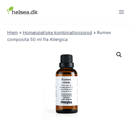
Skip
to
content
Hjem
»
Homøopatiske kombinationsprod
»
Rumex
composita 50 ml fra Allergica