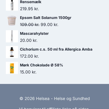
Rensemælk
99.00 kr..
69.50 kr..
219.95
kr.
Epsom Salt Solanum 1500gr
Den
Den
109.00
kr.
99.00
kr.
oprindelige
aktuelle
Mascarahylster
pris
pris
20.00
kr.
var:
er:
Cichorium c.s. 50 ml fra Allergica Amba
109.00 kr..
99.00 kr..
172.00
kr.
Mørk Chokolade Ø 58%
15.00
kr.
© 2026 Helsea - Helse og Sundhed