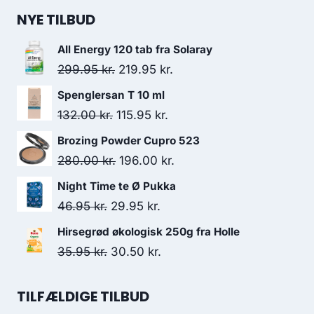
NYE TILBUD
All Energy 120 tab fra Solaray
Den
Den
299.95
kr.
219.95
kr.
oprindelige
aktuelle
Spenglersan T 10 ml
pris
pris
Den
Den
132.00
kr.
115.95
kr.
var:
er:
oprindelige
aktuelle
Brozing Powder Cupro 523
299.95 kr..
219.95 kr..
pris
pris
Den
Den
280.00
kr.
196.00
kr.
var:
er:
oprindelige
aktuelle
Night Time te Ø Pukka
132.00 kr..
115.95 kr..
pris
pris
Den
Den
46.95
kr.
29.95
kr.
var:
er:
oprindelige
aktuelle
Hirsegrød økologisk 250g fra Holle
280.00 kr..
196.00 kr..
pris
pris
Den
Den
35.95
kr.
30.50
kr.
var:
er:
oprindelige
aktuelle
46.95 kr..
29.95 kr..
pris
pris
TILFÆLDIGE TILBUD