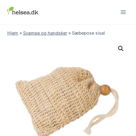
Skip
to
content
Hjem
»
Svampe og handsker
»
Sæbepose sisal