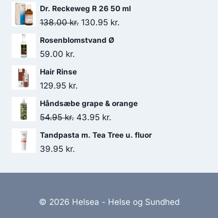
var:
er:
Dr. Reckeweg R 26 50 ml
35.95 kr..
30.50 kr..
Den
Den
138.00
kr.
130.95
kr.
oprindelige
aktuelle
Rosenblomstvand Ø
pris
pris
59.00
kr.
var:
er:
Hair Rinse
138.00 kr..
130.95 kr..
129.95
kr.
Håndsæbe grape & orange
Den
Den
54.95
kr.
43.95
kr.
oprindelige
aktuelle
Tandpasta m. Tea Tree u. fluor
pris
pris
39.95
kr.
var:
er:
54.95 kr..
43.95 kr..
© 2026 Helsea - Helse og Sundhed