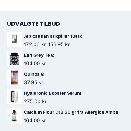
UDVALGTE TILBUD
Albicansan stikpiller 10stk
Den
Den
172.00
kr.
156.95
kr.
oprindelige
aktuelle
Earl Grey Te Ø
pris
pris
104.00
kr.
var:
er:
Quinoa Ø
172.00 kr..
156.95 kr..
37.95
kr.
Hyaluronic Booster Serum
275.00
kr.
Calcium Flour D12 50 gr fra Allergica Amba
164.00
kr.