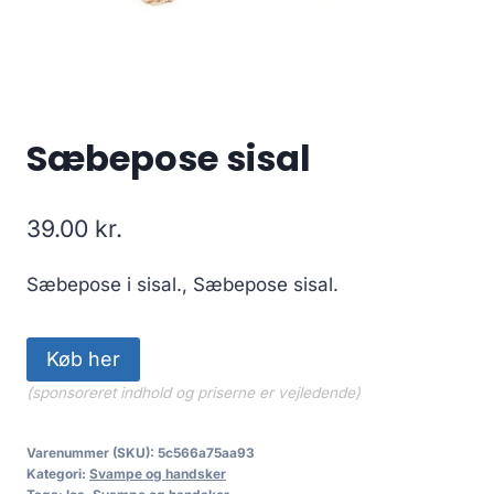
Sæbepose sisal
39.00
kr.
Sæbepose i sisal., Sæbepose sisal.
Køb her
(sponsoreret indhold og priserne er vejledende)
Varenummer (SKU):
5c566a75aa93
Kategori:
Svampe og handsker