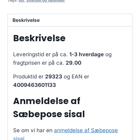
Tags:
los
,
Svampe og handsker
Beskrivelse
Beskrivelse
Leveringstid er på ca.
1-3 hverdage
og
fragtprisen er på ca.
29.00
Produktid er
29323
og EAN er
4009463601133
Anmeldelse af
Sæbepose sisal
Se om vi har en
anmeldelse af Sæbepose
sisal
.