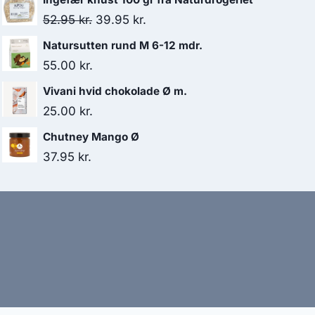
pris
pris
Den
Den
52.95
kr.
39.95
kr.
var:
er:
oprindelige
aktuelle
Natursutten rund M 6-12 mdr.
35.95 kr..
30.50 kr..
pris
pris
55.00
kr.
var:
er:
Vivani hvid chokolade Ø m.
52.95 kr..
39.95 kr..
25.00
kr.
Chutney Mango Ø
37.95
kr.