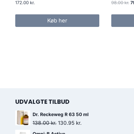
D
172.00
kr.
98.00
kr.
7
o
pr
Køb her
va
98
UDVALGTE TILBUD
Dr. Reckeweg R 63 50 ml
Den
Den
138.00
kr.
130.95
kr.
oprindelige
aktuelle
Omni-B Active