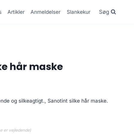
Søg
s
Artikler
Anmeldelser
Slankekur
lke hår maske
ende og silkeagtigt., Sanotint silke hår maske.
ne er vejledende)