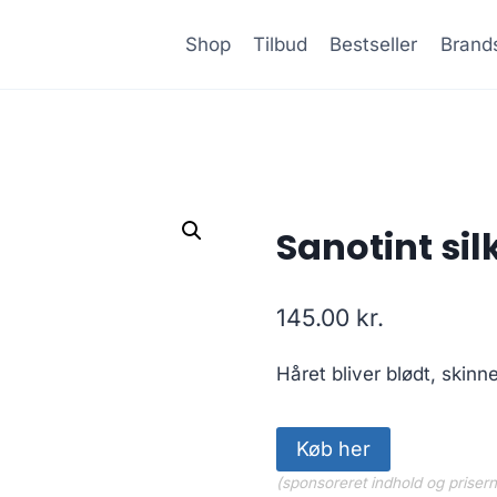
Shop
Tilbud
Bestseller
Brand
Sanotint si
145.00
kr.
Håret bliver blødt, skinn
Køb her
(sponsoreret indhold og priser