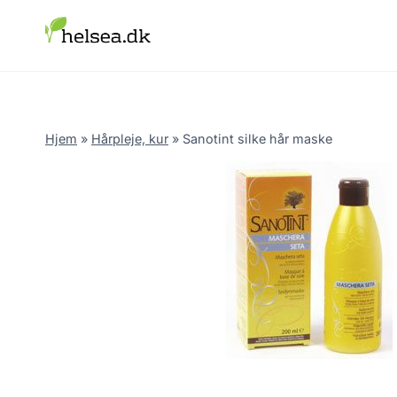
Skip
to
content
Hjem
»
Hårpleje, kur
»
Sanotint silke hår maske