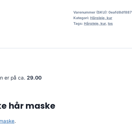
Varenummer (SKU):
0eafd8df887
Kategori:
Hårpleje, kur
Tags:
Hårpleje, kur
,
los
en er på ca.
29.00
lke hår maske
 maske
.