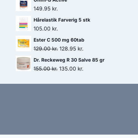
pris
pris
149.95
kr.
var:
er:
Hårelastik Farverig 5 stk
138.00 kr..
130.95 kr..
105.00
kr.
Ester C 500 mg 60tab
Den
Den
129.00
kr.
128.95
kr.
oprindelige
aktuelle
Dr. Reckeweg R 30 Salve 85 gr
pris
pris
Den
Den
155.00
kr.
135.00
kr.
var:
er:
oprindelige
aktuelle
129.00 kr..
128.95 kr..
pris
pris
var:
er:
155.00 kr..
135.00 kr..