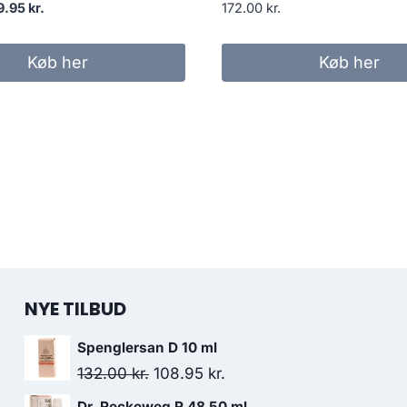
en
Den
9.95
kr.
172.00
kr.
prindelige
aktuelle
is
pris
Køb her
Køb her
r:
er:
.00 kr..
79.95 kr..
NYE TILBUD
Spenglersan D 10 ml
Den
Den
132.00
kr.
108.95
kr.
oprindelige
aktuelle
Dr. Reckeweg R 48 50 ml