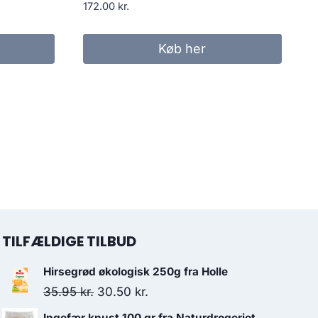
172.00
kr.
Køb her
TILFÆLDIGE TILBUD
Hirsegrød økologisk 250g fra Holle
Den
Den
35.95
kr.
30.50
kr.
oprindelige
aktuelle
Ingefær knust 100 gr fra Naturdrogeriet