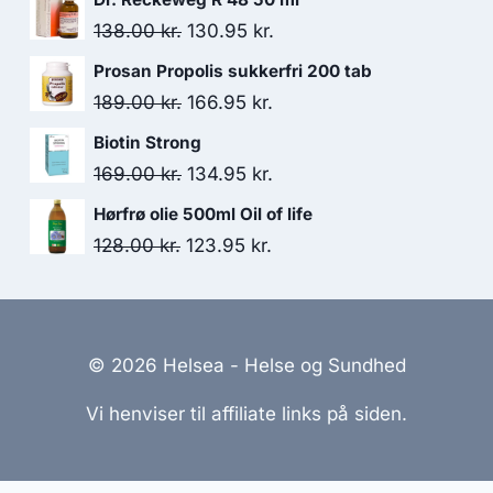
pris
pris
Den
Den
138.00
kr.
130.95
kr.
var:
er:
oprindelige
aktuelle
Prosan Propolis sukkerfri 200 tab
132.00 kr..
108.95 kr..
pris
pris
Den
Den
189.00
kr.
166.95
kr.
var:
er:
oprindelige
aktuelle
Biotin Strong
138.00 kr..
130.95 kr..
pris
pris
Den
Den
169.00
kr.
134.95
kr.
var:
er:
oprindelige
aktuelle
Hørfrø olie 500ml Oil of life
189.00 kr..
166.95 kr..
pris
pris
Den
Den
128.00
kr.
123.95
kr.
var:
er:
oprindelige
aktuelle
169.00 kr..
134.95 kr..
pris
pris
var:
er:
© 2026 Helsea - Helse og Sundhed
128.00 kr..
123.95 kr..
Vi henviser til affiliate links på siden.