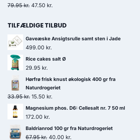
var:
er:
Den
Den
79.95
kr.
47.50
kr.
54.95 kr..
43.95 kr..
oprindelige
aktuelle
pris
pris
TILFÆLDIGE TILBUD
var:
er:
Gaveæske Ansigtsrulle samt sten i Jade
79.95 kr..
47.50 kr..
499.00
kr.
Rice cakes salt Ø
29.95
kr.
Hørfrø frisk knust økologisk 400 gr fra
Naturdrogeriet
Den
Den
33.95
kr.
15.50
kr.
oprindelige
aktuelle
Magnesium phos. D6: Cellesalt nr. 7 50 ml
pris
pris
172.00
kr.
var:
er:
Baldrianrod 100 gr fra Naturdrogeriet
33.95 kr..
15.50 kr..
Den
Den
67.95
kr.
40.00
kr.