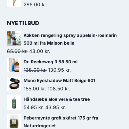
pris
pris
265.00
kr.
var:
er:
34.75 kr..
31.50 kr..
NYE TILBUD
Køkken rengøring spray appelsin-rosmarin
500 ml fra Maison belle
Den
Den
65.00
kr.
43.00
kr.
oprindelige
aktuelle
Dr. Reckeweg R 58 50 ml
pris
pris
Den
Den
138.00
kr.
130.95
kr.
var:
er:
oprindelige
aktuelle
Mono Eyeshadow Matt Beige 601
65.00 kr..
43.00 kr..
pris
pris
Den
Den
155.00
kr.
108.50
kr.
var:
er:
oprindelige
aktuelle
Håndsæbe aloe vera & tea tree
138.00 kr..
130.95 kr..
pris
pris
Den
Den
54.95
kr.
43.95
kr.
var:
er:
oprindelige
aktuelle
Pebermynte groft skåret 175 gr fra
155.00 kr..
108.50 kr..
pris
pris
Naturdrogeriet