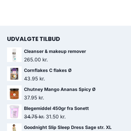
UDVALGTE TILBUD
Cleanser & makeup remover
265.00
kr.
Cornflakes C flakes Ø
43.95
kr.
Chutney Mango Ananas Spicy Ø
37.95
kr.
Blegemiddel 450gr fra Sonett
Den
Den
34.75
kr.
31.50
kr.
oprindelige
aktuelle
Goodnight Slip Sleep Dress Sage str. XL