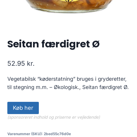
Seitan færdigret Ø
52.95
kr.
Vegetabilsk “køderstatning” bruges i gryderetter,
til stegning m.m. – Økologisk., Seitan færdigret Ø.
Køb her
(sponsoreret indhold og priserne er vejledende)
Varenummer (SKU):
2bed55c76d0e