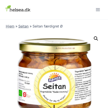
Skip
to
content
Hjem
»
Seitan
»
Seitan færdigret Ø