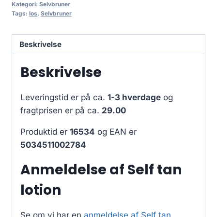
Kategori:
Selvbruner
Tags:
los
,
Selvbruner
Beskrivelse
Beskrivelse
Leveringstid er på ca.
1-3 hverdage
og
fragtprisen er på ca.
29.00
Produktid er
16534
og EAN er
5034511002784
Anmeldelse af Self tan
lotion
Se om vi har en
anmeldelse af Self tan