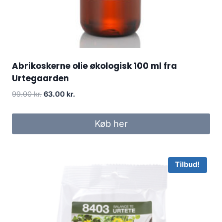
Abrikoskerne olie økologisk 100 ml fra
Urtegaarden
Den
Den
99.00
kr.
63.00
kr.
oprindelige
aktuelle
pris
pris
Køb her
var:
er:
99.00 kr..
63.00 kr..
Tilbud!