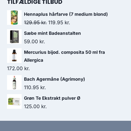
pris
pris
TILFÆLDIGE TILBUD
var:
er:
Hennaplus hårfarve (7 medium blond)
124.00 kr..
110.00 kr..
Den
Den
129.95
kr.
119.95
kr.
oprindelige
aktuelle
Sæbe mint Badeanstalten
pris
pris
59.00
kr.
var:
er:
Mercurius bijod. composita 50 ml fra
129.95 kr..
119.95 kr..
Allergica
172.00
kr.
Bach Agermåne (Agrimony)
110.95
kr.
Grøn Te Ekstrakt pulver Ø
125.00
kr.