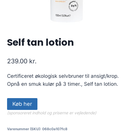
Self tan lotion
239.00
kr.
Certificeret økologisk selvbruner til ansigt/krop.
Opnå en smuk kulør på 3 timer., Self tan lotion.
Køb her
(sponsoreret indhold og priserne er vejledende)
Varenummer (SKU):
068c0a107fc8