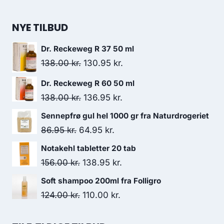
NYE TILBUD
Dr. Reckeweg R 37 50 ml
Den
Den
138.00
kr.
130.95
kr.
oprindelige
aktuelle
Dr. Reckeweg R 60 50 ml
pris
pris
Den
Den
138.00
kr.
136.95
kr.
var:
er:
oprindelige
aktuelle
Sennepfrø gul hel 1000 gr fra Naturdrogeriet
138.00 kr..
130.95 kr..
pris
pris
Den
Den
86.95
kr.
64.95
kr.
var:
er:
oprindelige
aktuelle
Notakehl tabletter 20 tab
138.00 kr..
136.95 kr..
pris
pris
Den
Den
156.00
kr.
138.95
kr.
var:
er:
oprindelige
aktuelle
Soft shampoo 200ml fra Folligro
86.95 kr..
64.95 kr..
pris
pris
Den
Den
124.00
kr.
110.00
kr.
var:
er:
oprindelige
aktuelle
156.00 kr..
138.95 kr..