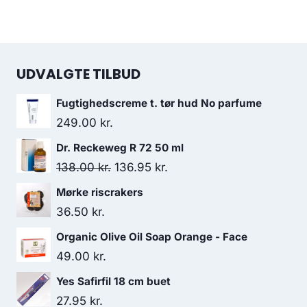
UDVALGTE TILBUD
Fugtighedscreme t. tør hud No parfume
249.00
kr.
Dr. Reckeweg R 72 50 ml
Den
Den
138.00
kr.
136.95
kr.
oprindelige
aktuelle
Mørke riscrakers
pris
pris
36.50
kr.
var:
er:
Organic Olive Oil Soap Orange - Face
138.00 kr..
136.95 kr..
49.00
kr.
Yes Safirfil 18 cm buet
27.95
kr.