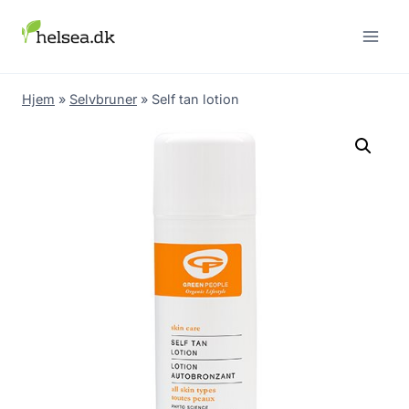
Skip
to
content
Hjem
»
Selvbruner
»
Self tan lotion