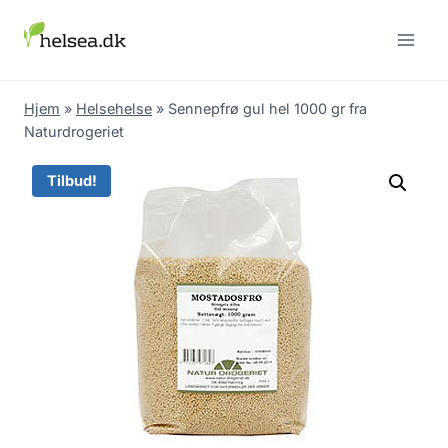
Skip
to
content
Hjem
»
Helsehelse
»
Sennepfrø gul hel 1000 gr fra
Naturdrogeriet
Tilbud!