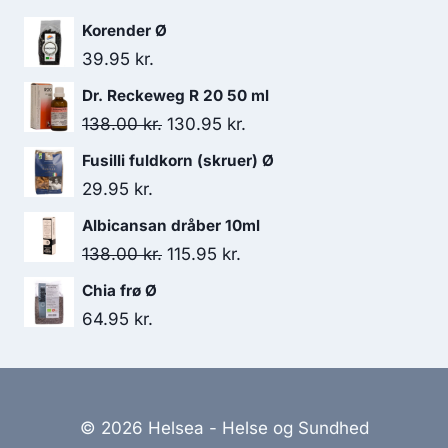
var:
er:
Korender Ø
99.00 kr..
69.50 kr..
39.95
kr.
Dr. Reckeweg R 20 50 ml
Den
Den
138.00
kr.
130.95
kr.
oprindelige
aktuelle
Fusilli fuldkorn (skruer) Ø
pris
pris
29.95
kr.
var:
er:
Albicansan dråber 10ml
138.00 kr..
130.95 kr..
Den
Den
138.00
kr.
115.95
kr.
oprindelige
aktuelle
Chia frø Ø
pris
pris
64.95
kr.
var:
er:
138.00 kr..
115.95 kr..
© 2026 Helsea - Helse og Sundhed