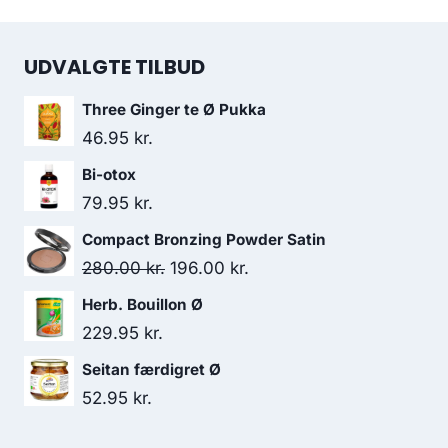
UDVALGTE TILBUD
Three Ginger te Ø Pukka
46.95
kr.
Bi-otox
79.95
kr.
Compact Bronzing Powder Satin
Den
Den
280.00
kr.
196.00
kr.
oprindelige
aktuelle
Herb. Bouillon Ø
pris
pris
229.95
kr.
var:
er:
Seitan færdigret Ø
280.00 kr..
196.00 kr..
52.95
kr.