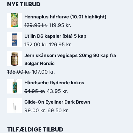
NYE TILBUD
Hennaplus hårfarve (10.01 highlight)
Den
Den
129.95
kr.
119.95
kr.
oprindelige
aktuelle
Utilin D6 kapsler (blå) 5 kap
pris
pris
Den
Den
152.00
kr.
126.95
kr.
var:
er:
oprindelige
aktuelle
Jern skånsom vegicaps 20mg 90 kap fra
129.95 kr..
119.95 kr..
pris
pris
Solgar Nordic
var:
er:
Den
Den
135.00
kr.
107.00
kr.
152.00 kr..
126.95 kr..
oprindelige
aktuelle
Håndsæbe flydende kokos
pris
pris
Den
Den
54.95
kr.
43.95
kr.
var:
er:
oprindelige
aktuelle
Glide-On Eyeliner Dark Brown
135.00 kr..
107.00 kr..
pris
pris
Den
Den
99.00
kr.
69.50
kr.
var:
er:
oprindelige
aktuelle
54.95 kr..
43.95 kr..
pris
pris
TILFÆLDIGE TILBUD