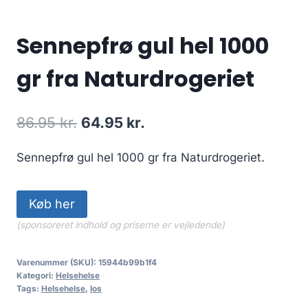
Sennepfrø gul hel 1000
gr fra Naturdrogeriet
Den
Den
86.95
kr.
64.95
kr.
oprindelige
aktuelle
Sennepfrø gul hel 1000 gr fra Naturdrogeriet.
pris
pris
var:
er:
Køb her
86.95 kr..
64.95 kr..
(sponsoreret indhold og priserne er vejledende)
Varenummer (SKU):
15944b99b1f4
Kategori:
Helsehelse
Tags:
Helsehelse
,
los