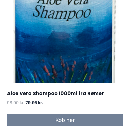
Aloe Vera Shampoo 1000ml fra Rømer
Den
Den
98.00
kr.
79.95
kr.
oprindelige
aktuelle
pris
pris
Køb her
var:
er:
98.00 kr..
79.95 kr..