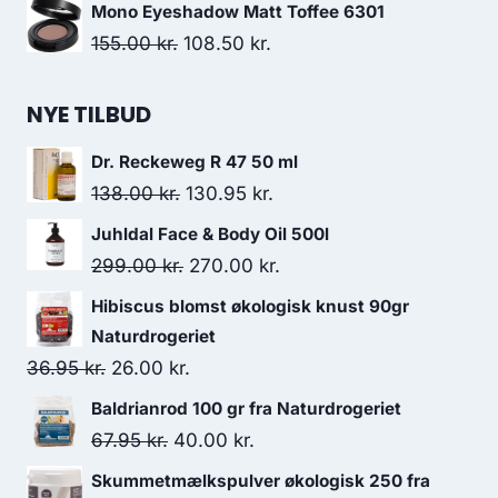
Mono Eyeshadow Matt Toffee 6301
Den
Den
155.00
kr.
108.50
kr.
oprindelige
aktuelle
pris
pris
NYE TILBUD
var:
er:
Dr. Reckeweg R 47 50 ml
155.00 kr..
108.50 kr..
Den
Den
138.00
kr.
130.95
kr.
oprindelige
aktuelle
Juhldal Face & Body Oil 500l
pris
pris
Den
Den
299.00
kr.
270.00
kr.
var:
er:
oprindelige
aktuelle
Hibiscus blomst økologisk knust 90gr
138.00 kr..
130.95 kr..
pris
pris
Naturdrogeriet
var:
er:
Den
Den
36.95
kr.
26.00
kr.
299.00 kr..
270.00 kr..
oprindelige
aktuelle
Baldrianrod 100 gr fra Naturdrogeriet
pris
pris
Den
Den
67.95
kr.
40.00
kr.
var:
er:
oprindelige
aktuelle
Skummetmælkspulver økologisk 250 fra