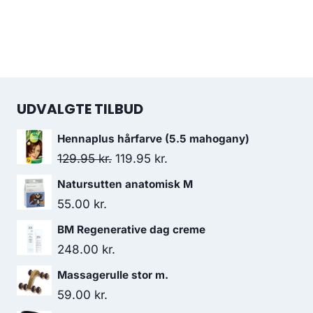
UDVALGTE TILBUD
Hennaplus hårfarve (5.5 mahogany)
Den
Den
129.95
kr.
119.95
kr.
oprindelige
aktuelle
Natursutten anatomisk M
pris
pris
55.00
kr.
var:
er:
BM Regenerative dag creme
129.95 kr..
119.95 kr..
248.00
kr.
Massagerulle stor m.
59.00
kr.