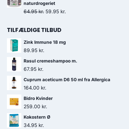
36.95 kr..
26.00 kr..
pris
pris
naturdrogeriet
var:
er:
Den
Den
64.95
kr.
59.95
kr.
67.95 kr..
40.00 kr..
oprindelige
aktuelle
pris
pris
TILFÆLDIGE TILBUD
var:
er:
Zink Immune 18 mg
64.95 kr..
59.95 kr..
89.95
kr.
Rasul cremeshampoo m.
67.95
kr.
Cuprum aceticum D6 50 ml fra Allergica
164.00
kr.
Bidro Kvinder
259.00
kr.
Kokostern Ø
34.95
kr.