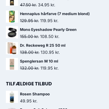
Den
Den
47.50
kr.
34.95
kr.
oprindelige
aktuelle
Hennaplus hårfarve (7 medium blond)
pris
pris
Den
Den
129.95
kr.
119.95
kr.
var:
er:
oprindelige
aktuelle
Mono Eyeshadow Pearly Green
47.50 kr..
34.95 kr..
pris
pris
Den
Den
155.00
kr.
108.50
kr.
var:
er:
oprindelige
aktuelle
Dr. Reckeweg R 25 50 ml
129.95 kr..
119.95 kr..
pris
pris
Den
Den
138.00
kr.
130.95
kr.
var:
er:
oprindelige
aktuelle
Spenglersan M 10 ml
155.00 kr..
108.50 kr..
pris
pris
Den
Den
132.00
kr.
119.95
kr.
var:
er:
oprindelige
aktuelle
138.00 kr..
130.95 kr..
pris
pris
TILFÆLDIGE TILBUD
var:
er:
Rosen Shampoo
132.00 kr..
119.95 kr..
49.95
kr.