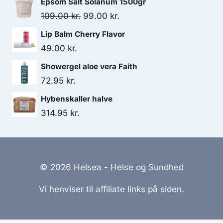
Epsom Salt Solanum 1500gr
Den
Den
109.00
kr.
99.00
kr.
oprindelige
aktuelle
Lip Balm Cherry Flavor
pris
pris
49.00
kr.
var:
er:
Showergel aloe vera Faith
109.00 kr..
99.00 kr..
72.95
kr.
Hybenskaller halve
314.95
kr.
© 2026 Helsea - Helse og Sundhed
Vi henviser til affiliate links på siden.