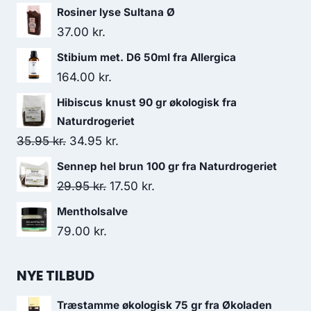
Rosiner lyse Sultana Ø
37.00
kr.
Stibium met. D6 50ml fra Allergica
164.00
kr.
Hibiscus knust 90 gr økologisk fra
Naturdrogeriet
Den
Den
35.95
kr.
34.95
kr.
oprindelige
aktuelle
Sennep hel brun 100 gr fra Naturdrogeriet
pris
pris
Den
Den
29.95
kr.
17.50
kr.
var:
er:
oprindelige
aktuelle
Mentholsalve
35.95 kr..
34.95 kr..
pris
pris
79.00
kr.
var:
er:
29.95 kr..
17.50 kr..
NYE TILBUD
Træstamme økologisk 75 gr fra Økoladen