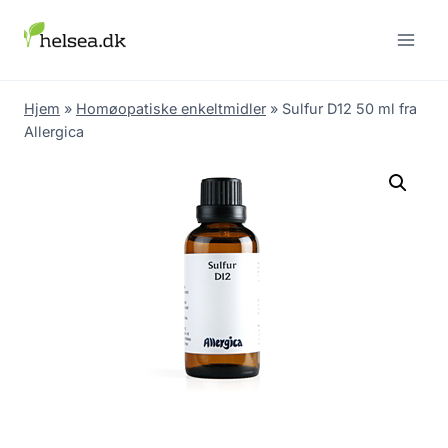
Skip
to
content
Hjem
»
Homøopatiske enkeltmidler
»
Sulfur D12 50 ml fra
Allergica