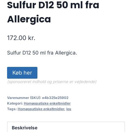
Sulfur D12 50 ml fra
Allergica
172.00
kr.
Sulfur D12 50 ml fra Allergica.
Køb her
(sponsoreret indhold og priserne er vejledende)
Varenummer (SKU):
e4b325e25902
Kategori:
Homøopatiske enkeltmidler
Tags:
Homøopatiske enkeltmidler
,
los
Beskrivelse