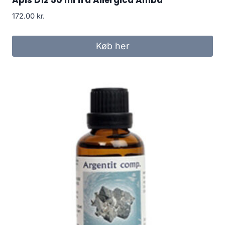
Apis D12 50 ml fra Allergica Amba
172.00
kr.
Køb her