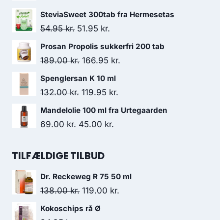
oprindelige
aktuelle
SteviaSweet 300tab fra Hermesetas
pris
pris
Den
Den
54.95
kr.
51.95
kr.
var:
er:
oprindelige
aktuelle
Prosan Propolis sukkerfri 200 tab
132.00 kr..
120.95 kr..
pris
pris
Den
Den
189.00
kr.
166.95
kr.
var:
er:
oprindelige
aktuelle
Spenglersan K 10 ml
54.95 kr..
51.95 kr..
pris
pris
Den
Den
132.00
kr.
119.95
kr.
var:
er:
oprindelige
aktuelle
Mandelolie 100 ml fra Urtegaarden
189.00 kr..
166.95 kr..
pris
pris
Den
Den
69.00
kr.
45.00
kr.
var:
er:
oprindelige
aktuelle
132.00 kr..
119.95 kr..
pris
pris
TILFÆLDIGE TILBUD
var:
er:
Dr. Reckeweg R 75 50 ml
69.00 kr..
45.00 kr..
Den
Den
138.00
kr.
119.00
kr.
oprindelige
aktuelle
Kokoschips rå Ø
pris
pris