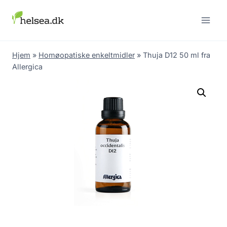
Skip
to
content
Hjem
»
Homøopatiske enkeltmidler
»
Thuja D12 50 ml fra
Allergica