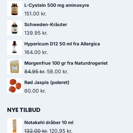
L-Cystein 500 mg aminosyre
151.00
kr.
Schweden-Kräuter
139.95
kr.
Hypericum D12 50 ml fra Allergica
164.00
kr.
Morgenfrue 100 gr fra Naturdrogeriet
Den
Den
84.95
kr.
58.00
kr.
oprindelige
aktuelle
Rød Jaspis (poleret)
pris
pris
60.00
kr.
var:
er:
84.95 kr..
58.00 kr..
NYE TILBUD
Notakehl dråber 10 ml
Den
Den
132.00
kr.
120.95
kr.