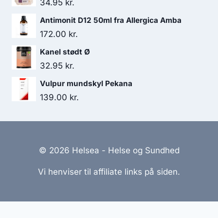
34.95
kr.
var:
er:
Antimonit D12 50ml fra Allergica Amba
138.00 kr..
119.00 kr..
172.00
kr.
Kanel stødt Ø
32.95
kr.
Vulpur mundskyl Pekana
139.00
kr.
© 2026 Helsea - Helse og Sundhed
Vi henviser til affiliate links på siden.
Hjemmesider Til Salg
|
Hjemmeside Udvikling
|
Online