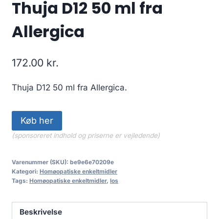
Thuja D12 50 ml fra
Allergica
172.00
kr.
Thuja D12 50 ml fra Allergica.
Køb her
(sponsoreret indhold og priserne er vejledende)
Varenummer (SKU):
be9e6e70209e
Kategori:
Homøopatiske enkeltmidler
Tags:
Homøopatiske enkeltmidler
,
los
Beskrivelse