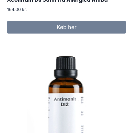
Aconitum D6 50ml fra Allergica Amba
164.00
kr.
Køb her