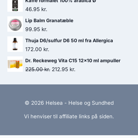
Kaffe formalet 100% arabica Ø
46.95
kr.
Lip Balm Granatæble
99.95
kr.
Thuja D6/sulfur D6 50 ml fra Allergica
172.00
kr.
Dr. Reckeweg Vita C15 12x10 ml ampuller
Den
Den
225.00
kr.
212.95
kr.
oprindelige
aktuelle
pris
pris
var:
er:
© 2026 Helsea - Helse og Sundhed
225.00 kr..
212.95 kr..
Vi henviser til affiliate links på siden.