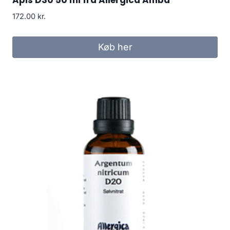
Apis D30 50 ml fra Allergica Amba
172.00
kr.
Køb her