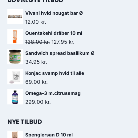
UDVALGTE TILBUD
Vivani hvid nougat bar Ø
12.00
kr.
Quentakehl dråber 10 ml
Den
Den
138.00
kr.
127.95
kr.
oprindelige
aktuelle
Sandwich spread basilikum Ø
pris
pris
34.95
kr.
var:
er:
Konjac svamp hvid til alle
138.00 kr..
127.95 kr..
69.00
kr.
Omega-3 m.citrussmag
299.00
kr.
NYE TILBUD
Spenglersan D 10 ml