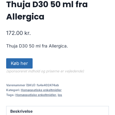
Thuja D30 50 ml fra
Allergica
172.00
kr.
Thuja D30 50 ml fra Allergica.
Køb her
(sponsoreret indhold og priserne er vejledende)
Varenummer (SKU):
fa4e402474ab
Kategori:
Homøopatiske enkeltmidler
Tags:
Homøopatiske enkeltmidler
,
los
Beskrivelse