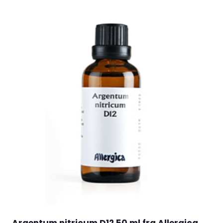
Argentum nitricum D12 50 ml fra Allergica