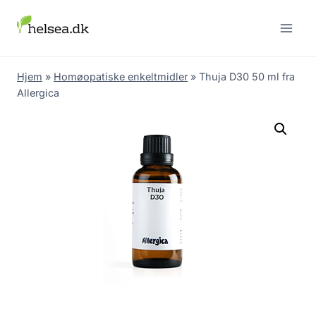
Skip
to
content
Hjem
»
Homøopatiske enkeltmidler
»
Thuja D30 50 ml fra
Allergica