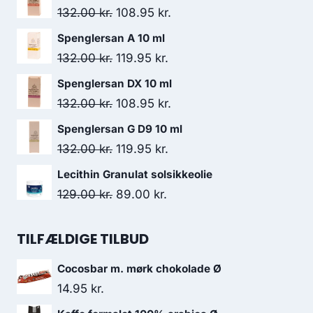
Den
Den
132.00
kr.
108.95
kr.
oprindelige
aktuelle
Spenglersan A 10 ml
pris
pris
Den
Den
132.00
kr.
119.95
kr.
var:
er:
oprindelige
aktuelle
Spenglersan DX 10 ml
132.00 kr..
108.95 kr..
pris
pris
Den
Den
132.00
kr.
108.95
kr.
var:
er:
oprindelige
aktuelle
Spenglersan G D9 10 ml
132.00 kr..
119.95 kr..
pris
pris
Den
Den
132.00
kr.
119.95
kr.
var:
er:
oprindelige
aktuelle
Lecithin Granulat solsikkeolie
132.00 kr..
108.95 kr..
pris
pris
Den
Den
129.00
kr.
89.00
kr.
var:
er:
oprindelige
aktuelle
132.00 kr..
119.95 kr..
pris
pris
TILFÆLDIGE TILBUD
var:
er:
Cocosbar m. mørk chokolade Ø
129.00 kr..
89.00 kr..
14.95
kr.