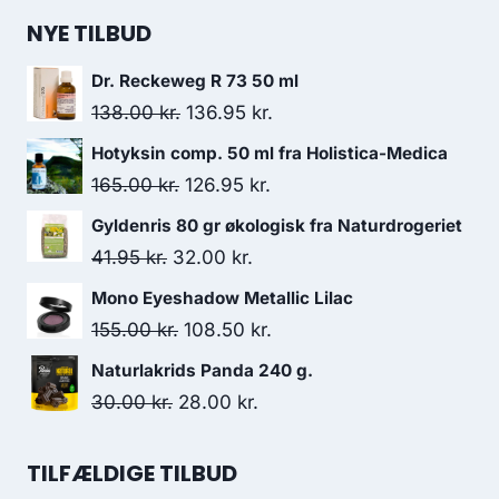
NYE TILBUD
Dr. Reckeweg R 73 50 ml
Den
Den
138.00
kr.
136.95
kr.
oprindelige
aktuelle
Hotyksin comp. 50 ml fra Holistica-Medica
pris
pris
Den
Den
165.00
kr.
126.95
kr.
var:
er:
oprindelige
aktuelle
Gyldenris 80 gr økologisk fra Naturdrogeriet
138.00 kr..
136.95 kr..
pris
pris
Den
Den
41.95
kr.
32.00
kr.
var:
er:
oprindelige
aktuelle
Mono Eyeshadow Metallic Lilac
165.00 kr..
126.95 kr..
pris
pris
Den
Den
155.00
kr.
108.50
kr.
var:
er:
oprindelige
aktuelle
Naturlakrids Panda 240 g.
41.95 kr..
32.00 kr..
pris
pris
Den
Den
30.00
kr.
28.00
kr.
var:
er:
oprindelige
aktuelle
155.00 kr..
108.50 kr..
pris
pris
TILFÆLDIGE TILBUD