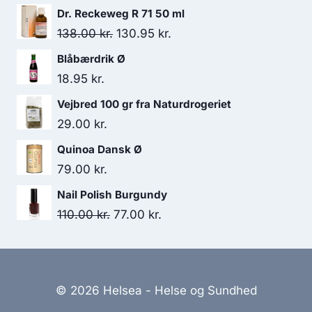
var:
er:
Dr. Reckeweg R 71 50 ml
30.00 kr..
28.00 kr..
Den
Den
138.00
kr.
130.95
kr.
oprindelige
aktuelle
Blåbærdrik Ø
pris
pris
18.95
kr.
var:
er:
Vejbred 100 gr fra Naturdrogeriet
138.00 kr..
130.95 kr..
29.00
kr.
Quinoa Dansk Ø
79.00
kr.
Nail Polish Burgundy
Den
Den
110.00
kr.
77.00
kr.
oprindelige
aktuelle
pris
pris
var:
er:
© 2026 Helsea - Helse og Sundhed
110.00 kr..
77.00 kr..