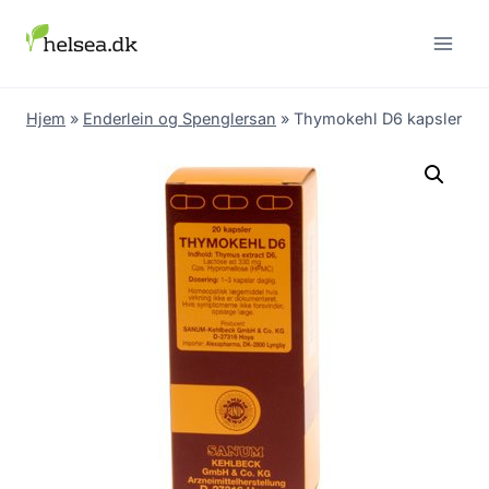
Skip
to
content
Hjem
»
Enderlein og Spenglersan
»
Thymokehl D6 kapsler