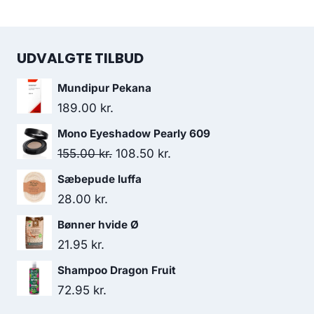
UDVALGTE TILBUD
Mundipur Pekana
189.00
kr.
Mono Eyeshadow Pearly 609
Den
Den
155.00
kr.
108.50
kr.
oprindelige
aktuelle
Sæbepude luffa
pris
pris
28.00
kr.
var:
er:
Bønner hvide Ø
155.00 kr..
108.50 kr..
21.95
kr.
Shampoo Dragon Fruit
72.95
kr.