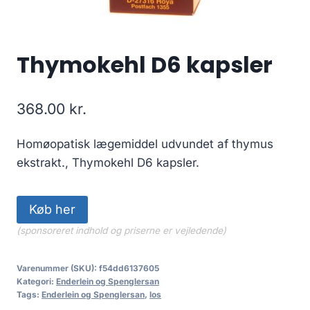
Thymokehl D6 kapsler
368.00
kr.
Homøopatisk lægemiddel udvundet af thymus
ekstrakt., Thymokehl D6 kapsler.
Køb her
(sponsoreret indhold og priserne er vejledende)
Varenummer (SKU):
f54dd6137605
Kategori:
Enderlein og Spenglersan
Tags:
Enderlein og Spenglersan
,
los