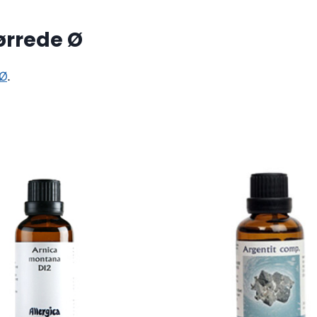
ørrede Ø
 Ø
.