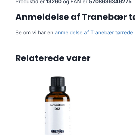
Produktid er
13260
og EAN er
5708636346275
Anmeldelse af Tranebær t
Se om vi har en
anmeldelse af Tranebær tørrede
Relaterede varer