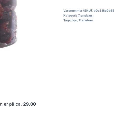
Varenummer (SKU):
b0c318c9b5
Kategori:
Tranebær
Tags:
los
,
Tranebær
en er på ca.
29.00