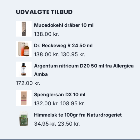
UDVALGTE TILBUD
Mucedokehl dråber 10 ml
138.00
kr.
Dr. Reckeweg R 24 50 ml
Den
Den
138.00
kr.
130.95
kr.
oprindelige
aktuelle
Argentum nitricum D20 50 ml fra Allergica
pris
pris
Amba
var:
er:
172.00
kr.
138.00 kr..
130.95 kr..
Spenglersan DX 10 ml
Den
Den
132.00
kr.
108.95
kr.
oprindelige
aktuelle
Himmelsk te 100gr fra Naturdrogeriet
pris
pris
Den
Den
34.95
kr.
23.50
kr.
var:
er:
oprindelige
aktuelle