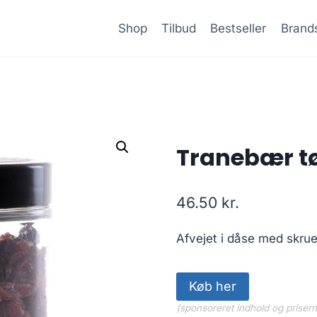
Shop
Tilbud
Bestseller
Brand
Tranebær t
46.50
kr.
Afvejet i dåse med skrue
Køb her
(sponsoreret indhold og priser