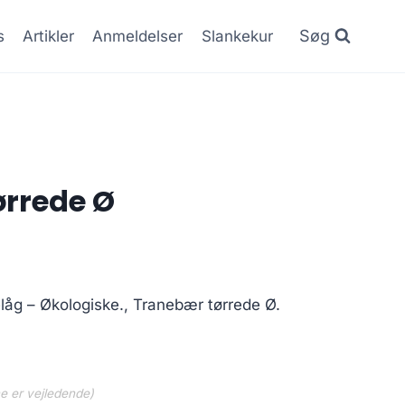
Søg
s
Artikler
Anmeldelser
Slankekur
ørrede Ø
låg – Økologiske., Tranebær tørrede Ø.
ne er vejledende)