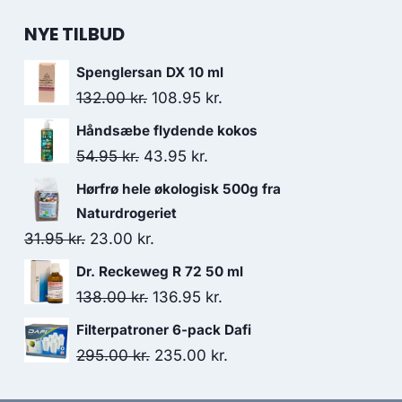
NYE TILBUD
Spenglersan DX 10 ml
Den
Den
132.00
kr.
108.95
kr.
oprindelige
aktuelle
Håndsæbe flydende kokos
pris
pris
Den
Den
54.95
kr.
43.95
kr.
var:
er:
oprindelige
aktuelle
Hørfrø hele økologisk 500g fra
132.00 kr..
108.95 kr..
pris
pris
Naturdrogeriet
var:
er:
Den
Den
31.95
kr.
23.00
kr.
54.95 kr..
43.95 kr..
oprindelige
aktuelle
Dr. Reckeweg R 72 50 ml
pris
pris
Den
Den
138.00
kr.
136.95
kr.
var:
er:
oprindelige
aktuelle
Filterpatroner 6-pack Dafi
31.95 kr..
23.00 kr..
pris
pris
Den
Den
295.00
kr.
235.00
kr.
var:
er:
oprindelige
aktuelle