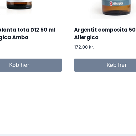
planta tota D12 50 ml
Argentit composita 50
rgica Amba
Allergica
172.00
kr.
Køb her
Køb her