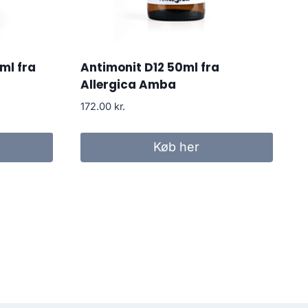
ml fra
Antimonit D12 50ml fra
Allergica Amba
172.00
kr.
Køb her