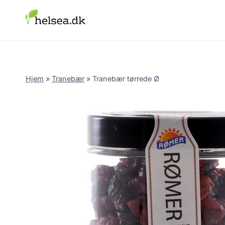
Skip
to
content
Hjem
»
Tranebær
»
Tranebær tørrede Ø