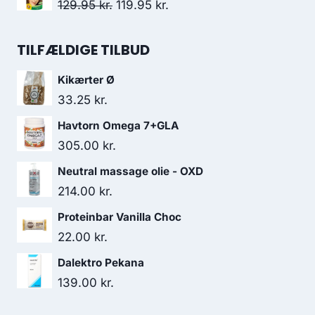
pris
pris
Den
Den
129.95
kr.
119.95
kr.
var:
er:
oprindelige
aktuelle
52.95 kr..
32.00 kr..
pris
pris
TILFÆLDIGE TILBUD
var:
er:
Kikærter Ø
129.95 kr..
119.95 kr..
33.25
kr.
Havtorn Omega 7+GLA
305.00
kr.
Neutral massage olie - OXD
214.00
kr.
Proteinbar Vanilla Choc
22.00
kr.
Dalektro Pekana
139.00
kr.