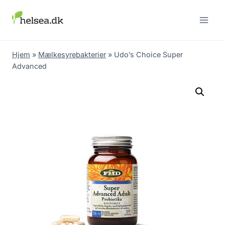
Skip
to
content
Hjem
»
Mælkesyrebakterier
»
Udo’s Choice Super
Advanced