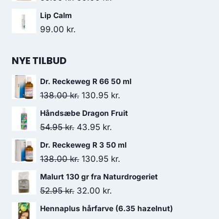
oprindelige
aktuelle
Lip Calm
pris
pris
99.00
kr.
var:
er:
55.95 kr..
50.00 kr..
NYE TILBUD
Dr. Reckeweg R 66 50 ml
Den
Den
138.00
kr.
130.95
kr.
oprindelige
aktuelle
Håndsæbe Dragon Fruit
pris
pris
Den
Den
54.95
kr.
43.95
kr.
var:
er:
oprindelige
aktuelle
Dr. Reckeweg R 3 50 ml
138.00 kr..
130.95 kr..
pris
pris
Den
Den
138.00
kr.
130.95
kr.
var:
er:
oprindelige
aktuelle
Malurt 130 gr fra Naturdrogeriet
54.95 kr..
43.95 kr..
pris
pris
Den
Den
52.95
kr.
32.00
kr.
var:
er:
oprindelige
aktuelle
Hennaplus hårfarve (6.35 hazelnut)
138.00 kr..
130.95 kr..