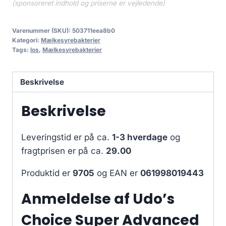
(sponsoreret indhold og priserne er vejledende)
Varenummer (SKU):
503711eea8b0
Kategori:
Mælkesyrebakterier
Tags:
los
,
Mælkesyrebakterier
Beskrivelse
Beskrivelse
Leveringstid er på ca.
1-3 hverdage
og
fragtprisen er på ca.
29.00
Produktid er
9705
og EAN er
061998019443
Anmeldelse af Udo’s
Choice Super Advanced