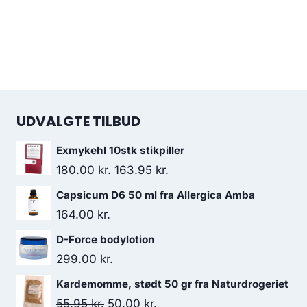
UDVALGTE TILBUD
Exmykehl 10stk stikpiller
Den
Den
180.00
kr.
163.95
kr.
oprindelige
aktuelle
Capsicum D6 50 ml fra Allergica Amba
pris
pris
164.00
kr.
var:
er:
D-Force bodylotion
180.00 kr..
163.95 kr..
299.00
kr.
Kardemomme, stødt 50 gr fra Naturdrogeriet
Den
Den
55.95
kr.
50.00
kr.