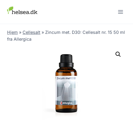
Skip
to
content
Hjem
»
Cellesalt
»
Zincum met. D30: Cellesalt nr. 15 50 ml
fra Allergica