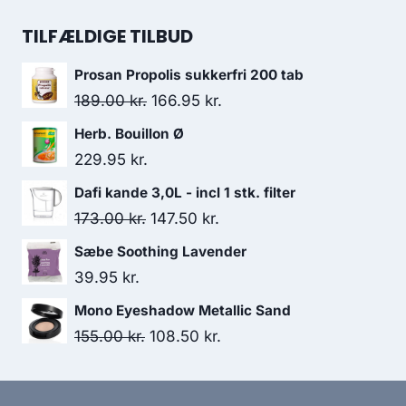
138.00 kr..
130.95 kr..
oprindelige
aktuelle
pris
pris
TILFÆLDIGE TILBUD
var:
er:
Prosan Propolis sukkerfri 200 tab
64.95 kr..
59.95 kr..
Den
Den
189.00
kr.
166.95
kr.
oprindelige
aktuelle
Herb. Bouillon Ø
pris
pris
229.95
kr.
var:
er:
Dafi kande 3,0L - incl 1 stk. filter
189.00 kr..
166.95 kr..
Den
Den
173.00
kr.
147.50
kr.
oprindelige
aktuelle
Sæbe Soothing Lavender
pris
pris
39.95
kr.
var:
er:
Mono Eyeshadow Metallic Sand
173.00 kr..
147.50 kr..
Den
Den
155.00
kr.
108.50
kr.
oprindelige
aktuelle
pris
pris