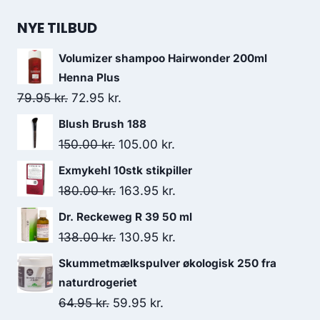
NYE TILBUD
Volumizer shampoo Hairwonder 200ml
Henna Plus
Den
Den
79.95
kr.
72.95
kr.
oprindelige
aktuelle
Blush Brush 188
pris
pris
Den
Den
150.00
kr.
105.00
kr.
var:
er:
oprindelige
aktuelle
Exmykehl 10stk stikpiller
79.95 kr..
72.95 kr..
pris
pris
Den
Den
180.00
kr.
163.95
kr.
var:
er:
oprindelige
aktuelle
Dr. Reckeweg R 39 50 ml
150.00 kr..
105.00 kr..
pris
pris
Den
Den
138.00
kr.
130.95
kr.
var:
er:
oprindelige
aktuelle
Skummetmælkspulver økologisk 250 fra
180.00 kr..
163.95 kr..
pris
pris
naturdrogeriet
var:
er:
Den
Den
64.95
kr.
59.95
kr.