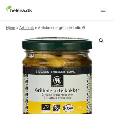
Skip
to
content
Hjem
»
Artiskok
»
Artiskokker grillede i olie Ø