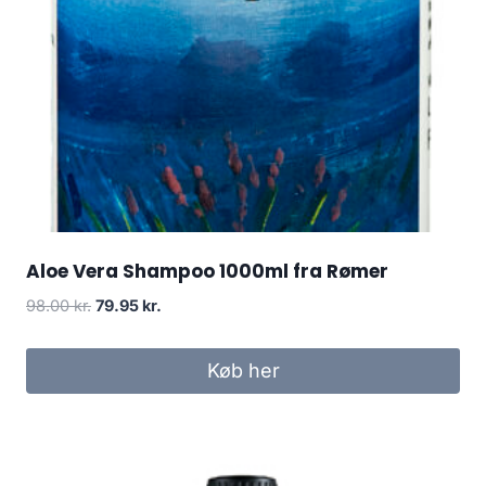
Aloe Vera Shampoo 1000ml fra Rømer
Den
Den
98.00
kr.
79.95
kr.
oprindelige
aktuelle
pris
pris
Køb her
var:
er:
98.00 kr..
79.95 kr..