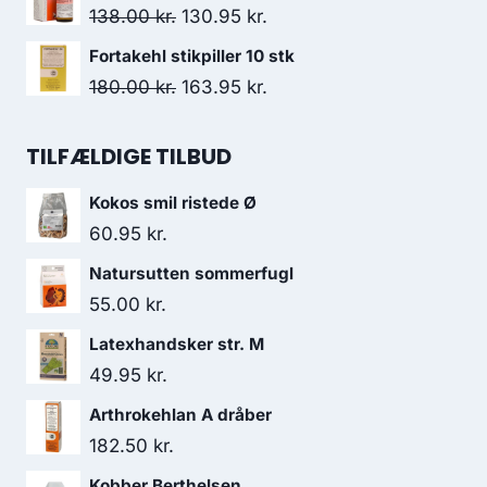
139.95 kr..
114.95 kr..
pris
pris
Den
Den
138.00
kr.
130.95
kr.
var:
er:
oprindelige
aktuelle
Fortakehl stikpiller 10 stk
138.00 kr..
130.95 kr..
pris
pris
Den
Den
180.00
kr.
163.95
kr.
var:
er:
oprindelige
aktuelle
138.00 kr..
130.95 kr..
pris
pris
TILFÆLDIGE TILBUD
var:
er:
Kokos smil ristede Ø
180.00 kr..
163.95 kr..
60.95
kr.
Natursutten sommerfugl
55.00
kr.
Latexhandsker str. M
49.95
kr.
Arthrokehlan A dråber
182.50
kr.
Kobber Berthelsen