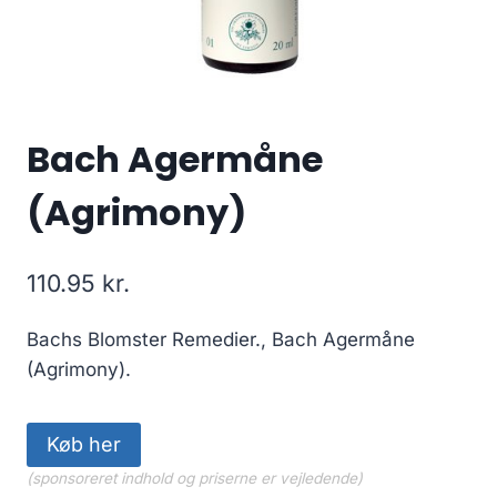
Bach Agermåne
(Agrimony)
110.95
kr.
Bachs Blomster Remedier., Bach Agermåne
(Agrimony).
Køb her
(sponsoreret indhold og priserne er vejledende)