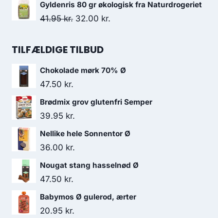
oprindelige
aktuelle
Gyldenris 80 gr økologisk fra Naturdrogeriet
138.00 kr..
130.95 kr..
pris
pris
Den
Den
41.95
kr.
32.00
kr.
var:
er:
oprindelige
aktuelle
129.95 kr..
119.95 kr..
pris
pris
TILFÆLDIGE TILBUD
var:
er:
Chokolade mørk 70% Ø
41.95 kr..
32.00 kr..
47.50
kr.
Brødmix grov glutenfri Semper
39.95
kr.
Nellike hele Sonnentor Ø
36.00
kr.
Nougat stang hasselnød Ø
47.50
kr.
Babymos Ø gulerod, ærter
20.95
kr.