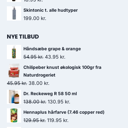
Skintonic t. alle hudtyper
199.00
kr.
NYE TILBUD
Håndsæbe grape & orange
Den
Den
54.95
kr.
43.95
kr.
oprindelige
aktuelle
Chilipeber knust økologisk 100gr fra
pris
pris
Naturdrogeriet
var:
er:
Den
Den
45.95
kr.
38.00
kr.
54.95 kr..
43.95 kr..
oprindelige
aktuelle
Dr. Reckeweg R 58 50 ml
pris
pris
Den
Den
138.00
kr.
130.95
kr.
var:
er:
oprindelige
aktuelle
Hennaplus hårfarve (7.46 copper red)
45.95 kr..
38.00 kr..
pris
pris
Den
Den
129.95
kr.
119.95
kr.
var:
er: