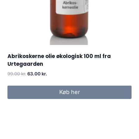
Abrikoskerne olie økologisk 100 ml fra
Urtegaarden
Den
Den
99.00
kr.
63.00
kr.
oprindelige
aktuelle
pris
pris
Køb her
var:
er:
99.00 kr..
63.00 kr..