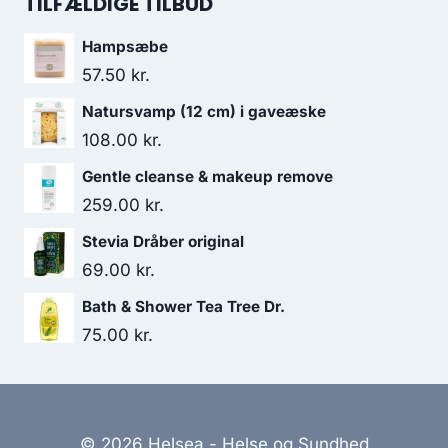
TILFÆLDIGE TILBUD
var:
er:
Hampsæbe
31.95 kr..
23.00 kr..
57.50
kr.
Natursvamp (12 cm) i gaveæske
108.00
kr.
Gentle cleanse & makeup remove
259.00
kr.
Stevia Dråber original
69.00
kr.
Bath & Shower Tea Tree Dr.
75.00
kr.
© 2026 Helsea - Helse og Sundhed