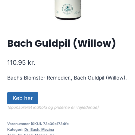
Bach Guldpil (Willow)
110.95
kr.
Bachs Blomster Remedier., Bach Guldpil (Willow).
Køb her
(sponsoreret indhold og priserne er vejledende)
Varenummer (SKU):
73a39c1734fe
Kategori:
Dr. Bach, Mezina