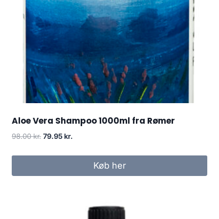
Aloe Vera Shampoo 1000ml fra Rømer
Den
Den
98.00
kr.
79.95
kr.
oprindelige
aktuelle
pris
pris
Køb her
var:
er:
98.00 kr..
79.95 kr..