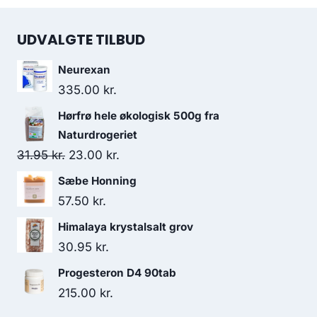
UDVALGTE TILBUD
Neurexan
335.00
kr.
Hørfrø hele økologisk 500g fra
Naturdrogeriet
Den
Den
31.95
kr.
23.00
kr.
oprindelige
aktuelle
Sæbe Honning
pris
pris
57.50
kr.
var:
er:
Himalaya krystalsalt grov
31.95 kr..
23.00 kr..
30.95
kr.
Progesteron D4 90tab
215.00
kr.