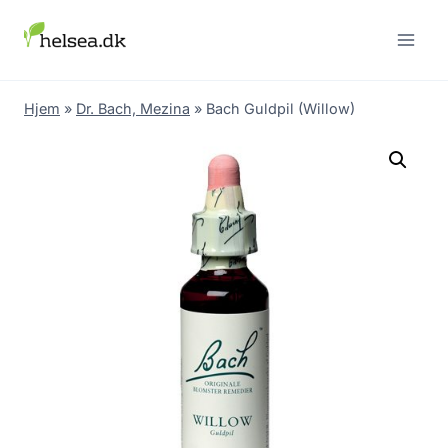
Skip
to
content
Hjem
»
Dr. Bach, Mezina
»
Bach Guldpil (Willow)