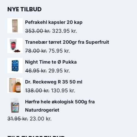
NYE TILBUD
Pefrakehl kapsler 20 kap
Den
Den
353.00
kr.
323.95
kr.
oprindelige
aktuelle
Tranebær tørret 200gr fra Superfruit
pris
pris
Den
Den
78.00
kr.
75.95
kr.
var:
er:
oprindelige
aktuelle
Night Time te Ø Pukka
353.00 kr..
323.95 kr..
pris
pris
Den
Den
46.95
kr.
29.95
kr.
var:
er:
oprindelige
aktuelle
Dr. Reckeweg R 35 50 ml
78.00 kr..
75.95 kr..
pris
pris
Den
Den
138.00
kr.
130.95
kr.
var:
er:
oprindelige
aktuelle
Hørfrø hele økologisk 500g fra
46.95 kr..
29.95 kr..
pris
pris
Naturdrogeriet
var:
er:
Den
Den
31.95
kr.
23.00
kr.
138.00 kr..
130.95 kr..
oprindelige
aktuelle
pris
pris