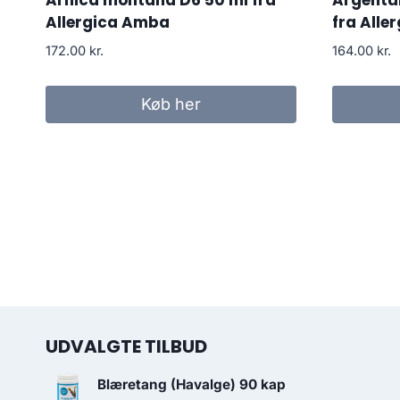
Arnica montana D6 50 ml fra
Argentum
Allergica Amba
fra Alle
172.00
kr.
164.00
kr.
Køb her
UDVALGTE TILBUD
Blæretang (Havalge) 90 kap