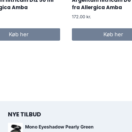
 nitricum D12 50 ml
Argentum nitricum D6
rgica Amba
fra Allergica Amba
172.00
kr.
Køb her
Køb her
NYE TILBUD
Mono Eyeshadow Pearly Green