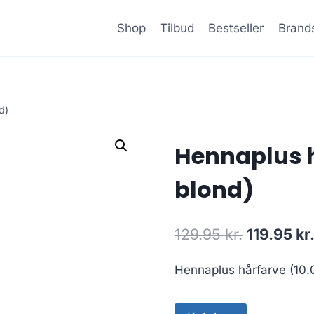
Shop
Tilbud
Bestseller
Brand
d)
Hennaplus h
blond)
Den
129.95
kr.
119.95
kr
oprindeli
Hennaplus hårfarve (10.0
pris
var: