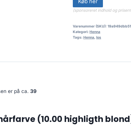
Køb her
129.95 kr.
(sponsoreret indhold og priser
Varenummer (SKU):
19a949dbb5
Kategori:
Henna
Tags:
Henna
,
los
sen er på ca.
39
årfarve (10.00 highligth blond