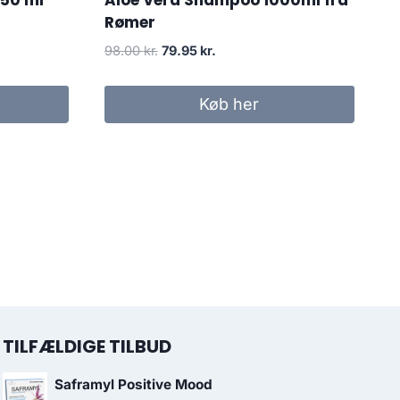
 50 ml
Aloe Vera Shampoo 1000ml fra
Rømer
Den
Den
98.00
kr.
79.95
kr.
oprindelige
aktuelle
pris
pris
Køb her
var:
er:
98.00 kr..
79.95 kr..
TILFÆLDIGE TILBUD
Saframyl Positive Mood