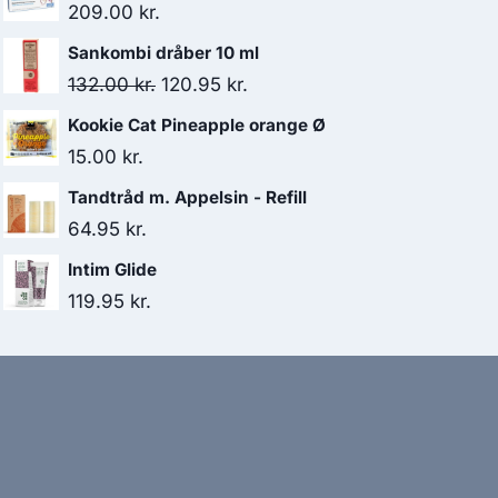
209.00
kr.
Sankombi dråber 10 ml
Den
Den
132.00
kr.
120.95
kr.
oprindelige
aktuelle
Kookie Cat Pineapple orange Ø
pris
pris
15.00
kr.
var:
er:
Tandtråd m. Appelsin - Refill
132.00 kr..
120.95 kr..
64.95
kr.
Intim Glide
119.95
kr.