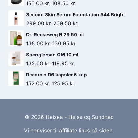
Den
Den
155.00
kr.
108.50
kr.
oprindelige
aktuelle
Second Skin Serum Foundation 544 Bright
pris
pris
Den
Den
299.00
kr.
209.50
kr.
var:
er:
oprindelige
aktuelle
Dr. Reckeweg R 29 50 ml
155.00 kr..
108.50 kr..
pris
pris
Den
Den
138.00
kr.
130.95
kr.
var:
er:
oprindelige
aktuelle
Spenglersan OM 10 ml
299.00 kr..
209.50 kr..
pris
pris
Den
Den
132.00
kr.
119.95
kr.
var:
er:
oprindelige
aktuelle
Recarcin D6 kapsler 5 kap
138.00 kr..
130.95 kr..
pris
pris
Den
Den
152.00
kr.
125.95
kr.
var:
er:
oprindelige
aktuelle
132.00 kr..
119.95 kr..
pris
pris
var:
er:
© 2026 Helsea - Helse og Sundhed
152.00 kr..
125.95 kr..
Vi henviser til affiliate links på siden.