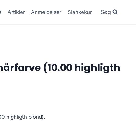
Søg
s
Artikler
Anmeldelser
Slankekur
årfarve (10.00 highligth
Den
.
ge
aktuelle
0 highligth blond).
pris
er: