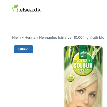
Skip
to
content
Hjem
»
Henna
»
Hennaplus hårfarve (10.00 highligth blon
Tilbud!