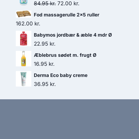
Den
Den
84.95
kr.
72.00
kr.
oprindelige
aktuelle
Fod massagerulle 2x5 ruller
pris
pris
162.00
kr.
var:
er:
Babymos jordbær & æble 4 mdr Ø
84.95 kr..
72.00 kr..
22.95
kr.
Æblebrus sødet m. frugt Ø
16.95
kr.
Derma Eco baby creme
36.95
kr.