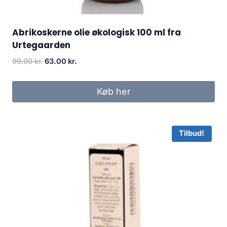
Abrikoskerne olie økologisk 100 ml fra
Urtegaarden
Den
Den
99.00
kr.
63.00
kr.
oprindelige
aktuelle
pris
pris
Køb her
var:
er:
99.00 kr..
63.00 kr..
Tilbud!