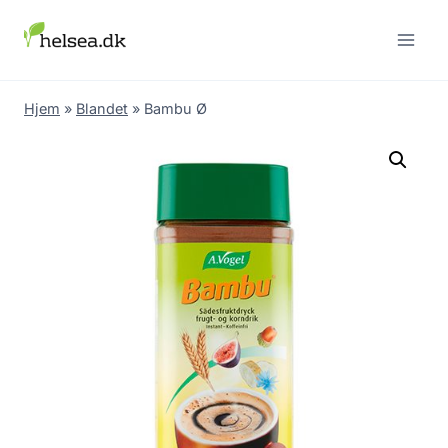
Skip
to
content
Hjem
»
Blandet
»
Bambu Ø