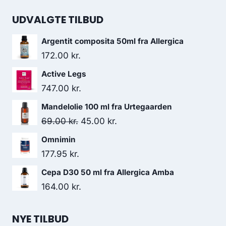
UDVALGTE TILBUD
Argentit composita 50ml fra Allergica
172.00
kr.
Active Legs
747.00
kr.
Mandelolie 100 ml fra Urtegaarden
Den
Den
69.00
kr.
45.00
kr.
oprindelige
aktuelle
Omnimin
pris
pris
177.95
kr.
var:
er:
Cepa D30 50 ml fra Allergica Amba
69.00 kr..
45.00 kr..
164.00
kr.
NYE TILBUD