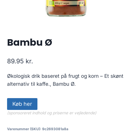
Bambu Ø
89.95
kr.
Økologisk drik baseret på frugt og korn – Et skønt
alternativ til kaffe., Bambu Ø.
Køb her
(sponsoreret indhold og priserne er vejledende)
Varenummer (SKU):
9c2693081a8a