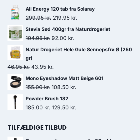
All Energy 120 tab fra Solaray
Den
Den
299.95
kr.
219.95
kr.
oprindelige
aktuelle
Stevia Sød 400gr fra Naturdrogeriet
pris
pris
Den
Den
104.95
kr.
92.00
kr.
var:
er:
oprindelige
aktuelle
Natur Drogeriet Hele Gule Sennepsfrø Ø (250
299.95 kr..
219.95 kr..
pris
pris
gr)
var:
er:
Den
Den
46.95
kr.
43.95
kr.
104.95 kr..
92.00 kr..
oprindelige
aktuelle
Mono Eyeshadow Matt Beige 601
pris
pris
Den
Den
155.00
kr.
108.50
kr.
var:
er:
oprindelige
aktuelle
Powder Brush 182
46.95 kr..
43.95 kr..
pris
pris
Den
Den
185.00
kr.
129.50
kr.
var:
er:
oprindelige
aktuelle
155.00 kr..
108.50 kr..
pris
pris
TILFÆLDIGE TILBUD
var:
er: