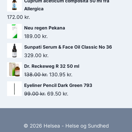
Cuprum aceticum composita 50 ml fra
185.00 kr..
129.50 kr..
Allergica
172.00
kr.
Neu regen Pekana
189.00
kr.
Sunpati Serum & Face Oil Classic No 36
329.00
kr.
Dr. Reckeweg R 32 50 ml
Den
Den
138.00
kr.
130.95
kr.
oprindelige
aktuelle
Eyeliner Pencil Dark Green 793
pris
pris
Den
Den
99.00
kr.
69.50
kr.
var:
er:
oprindelige
aktuelle
138.00 kr..
130.95 kr..
pris
pris
var:
er:
© 2026 Helsea - Helse og Sundhed
99.00 kr..
69.50 kr..