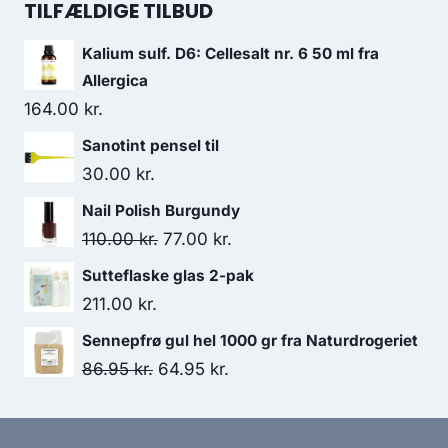
138.00 kr..
130.95 kr..
pris
pris
TILFÆLDIGE TILBUD
var:
er:
Kalium sulf. D6: Cellesalt nr. 6 50 ml fra
35.95 kr..
30.50 kr..
Allergica
164.00
kr.
Sanotint pensel til
30.00
kr.
Nail Polish Burgundy
Den
Den
110.00
kr.
77.00
kr.
oprindelige
aktuelle
Sutteflaske glas 2-pak
pris
pris
211.00
kr.
var:
er:
Sennepfrø gul hel 1000 gr fra Naturdrogeriet
110.00 kr..
77.00 kr..
Den
Den
86.95
kr.
64.95
kr.
oprindelige
aktuelle
pris
pris