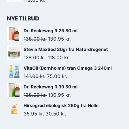
119.00
kr.
NYE TILBUD
Dr. Reckeweg R 25 50 ml
Den
Den
138.00
kr.
130.95
kr.
oprindelige
aktuelle
Stevia MaxSød 20gr fra Naturdrogeriet
pris
pris
Den
Den
128.00
kr.
118.00
kr.
var:
er:
oprindelige
aktuelle
VitaOil (Bornholms) tran Omega 3 240ml
138.00 kr..
130.95 kr..
pris
pris
Den
Den
141.00
kr.
75.00
kr.
var:
er:
oprindelige
aktuelle
Dr. Reckeweg R 39 50 ml
128.00 kr..
118.00 kr..
pris
pris
Den
Den
138.00
kr.
130.95
kr.
var:
er:
oprindelige
aktuelle
Hirsegrød økologisk 250g fra Holle
141.00 kr..
75.00 kr..
pris
pris
Den
Den
35.95
kr.
30.50
kr.
var:
er:
oprindelige
aktuelle