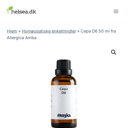
Skip
to
content
Hjem
»
Homøopatiske enkeltmidler
»
Cepa D6 50 ml fra
Allergica Amba