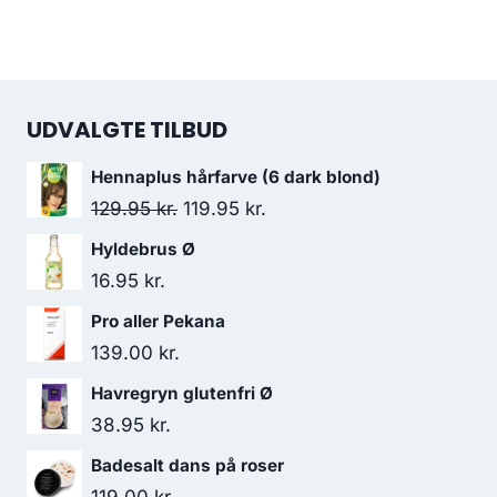
UDVALGTE TILBUD
Hennaplus hårfarve (6 dark blond)
Den
Den
129.95
kr.
119.95
kr.
oprindelige
aktuelle
Hyldebrus Ø
pris
pris
16.95
kr.
var:
er:
Pro aller Pekana
129.95 kr..
119.95 kr..
139.00
kr.
Havregryn glutenfri Ø
38.95
kr.
Badesalt dans på roser