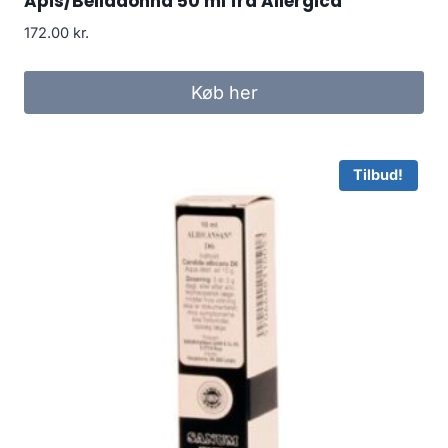
Apis/Belladonna 50 ml fra Allergica
172.00
kr.
Køb her
Tilbud!