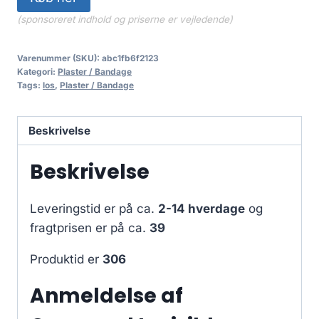
89.95 kr..
79.95 kr..
(sponsoreret indhold og priserne er vejledende)
Varenummer (SKU):
abc1fb6f2123
Kategori:
Plaster / Bandage
Tags:
los
,
Plaster / Bandage
Beskrivelse
Beskrivelse
Leveringstid er på ca.
2-14 hverdage
og
fragtprisen er på ca.
39
Produktid er
306
Anmeldelse af