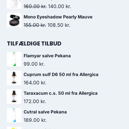
133.00 kr..
119.00 kr..
pris
pris
Den
Den
160.00
kr.
140.00
kr.
var:
er:
oprindelige
aktuelle
Mono Eyeshadow Pearly Mauve
138.00 kr..
127.95 kr..
pris
pris
Den
Den
155.00
kr.
108.50
kr.
var:
er:
oprindelige
aktuelle
160.00 kr..
140.00 kr..
pris
pris
TILFÆLDIGE TILBUD
var:
er:
Flamyar salve Pekana
155.00 kr..
108.50 kr..
99.00
kr.
Cuprum sulf D6 50 ml fra Allergica
164.00
kr.
Taraxacum c.s. 50 ml fra Allergica
172.00
kr.
Cutral salve Pekana
189.00
kr.