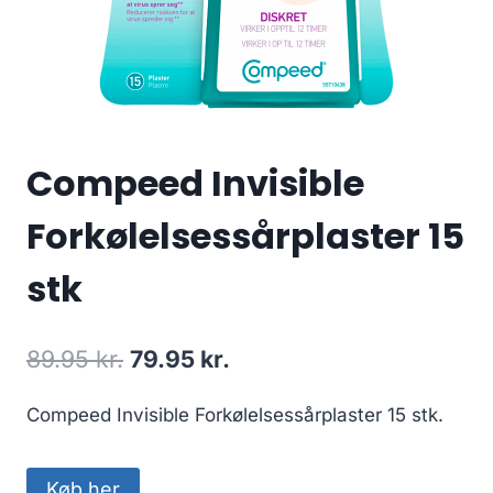
Compeed Invisible
Forkølelsessårplaster 15
stk
Den
Den
89.95
kr.
79.95
kr.
oprindelige
aktuelle
Compeed Invisible Forkølelsessårplaster 15 stk.
pris
pris
var:
er:
Køb her