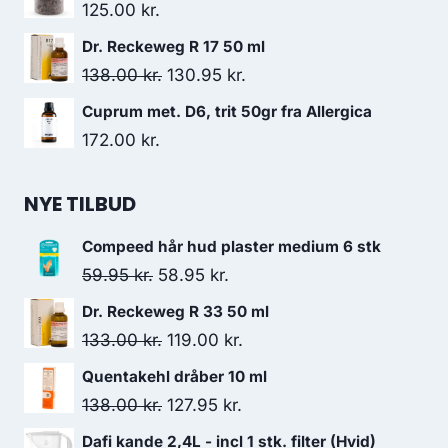
125.00
kr.
Dr. Reckeweg R 17 50 ml
Den
Den
138.00
kr.
130.95
kr.
oprindelige
aktuelle
Cuprum met. D6, trit 50gr fra Allergica
pris
pris
172.00
kr.
var:
er:
138.00 kr..
130.95 kr..
NYE TILBUD
Compeed hår hud plaster medium 6 stk
Den
Den
59.95
kr.
58.95
kr.
oprindelige
aktuelle
Dr. Reckeweg R 33 50 ml
pris
pris
Den
Den
133.00
kr.
119.00
kr.
var:
er:
oprindelige
aktuelle
Quentakehl dråber 10 ml
59.95 kr..
58.95 kr..
pris
pris
Den
Den
138.00
kr.
127.95
kr.
var:
er:
oprindelige
aktuelle
Dafi kande 2,4L - incl 1 stk. filter (Hvid)