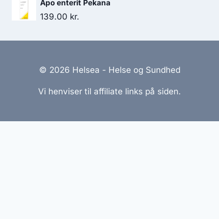
Apo enterit Pekana
139.00
kr.
© 2026 Helsea - Helse og Sundhed
Vi henviser til affiliate links på siden.
Hjemmesider Til Salg
|
Hjemmeside Udvikling
|
Online
Tilbud
Denne side kan være skabt med AI! Indholdet er
genereret med henblik på at informere og inspirere,
men vi anbefaler altid at dobbelttjekke vigtige
oplysninger.