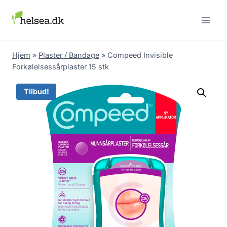
Skip
to
content
Hjem
»
Plaster / Bandage
»
Compeed Invisible
Forkølelsessårplaster 15 stk
Tilbud!