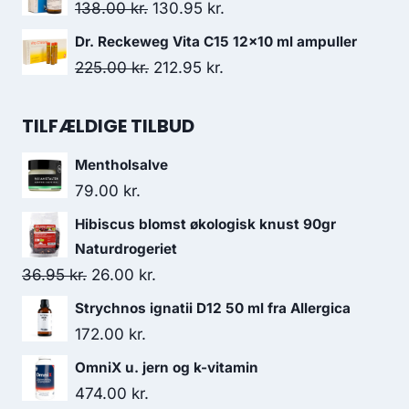
pris
pris
Den
Den
138.00
kr.
130.95
kr.
var:
er:
oprindelige
aktuelle
Dr. Reckeweg Vita C15 12x10 ml ampuller
185.00 kr..
129.50 kr..
pris
pris
Den
Den
225.00
kr.
212.95
kr.
var:
er:
oprindelige
aktuelle
138.00 kr..
130.95 kr..
pris
pris
TILFÆLDIGE TILBUD
var:
er:
Mentholsalve
225.00 kr..
212.95 kr..
79.00
kr.
Hibiscus blomst økologisk knust 90gr
Naturdrogeriet
Den
Den
36.95
kr.
26.00
kr.
oprindelige
aktuelle
Strychnos ignatii D12 50 ml fra Allergica
pris
pris
172.00
kr.
var:
er:
OmniX u. jern og k-vitamin
36.95 kr..
26.00 kr..
474.00
kr.