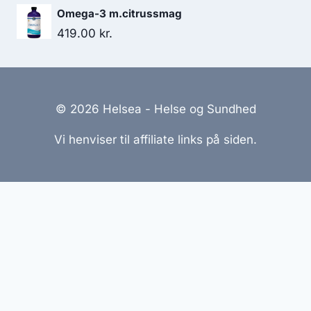
Omega-3 m.citrussmag
419.00
kr.
© 2026 Helsea - Helse og Sundhed
Vi henviser til affiliate links på siden.
Hjemmesider Til Salg
|
Hjemmeside Udvikling
|
Online
Tilbud
Denne side kan være skabt med AI! Indholdet er
genereret med henblik på at informere og inspirere,
men vi anbefaler altid at dobbelttjekke vigtige
oplysninger.