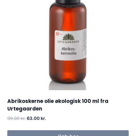
Abrikoskerne olie økologisk 100 ml fra
Urtegaarden
Den
Den
99.00
kr.
63.00
kr.
oprindelige
aktuelle
pris
pris