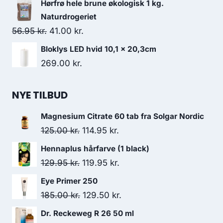
Hørfrø hele brune økologisk 1 kg.
pris
pris
Naturdrogeriet
var:
er:
Den
Den
56.95
kr.
41.00
kr.
138.00 kr..
130.95 kr..
oprindelige
aktuelle
Bloklys LED hvid 10,1 x 20,3cm
pris
pris
269.00
kr.
var:
er:
56.95 kr..
41.00 kr..
NYE TILBUD
Magnesium Citrate 60 tab fra Solgar Nordic
Den
Den
125.00
kr.
114.95
kr.
oprindelige
aktuelle
Hennaplus hårfarve (1 black)
pris
pris
Den
Den
129.95
kr.
119.95
kr.
var:
er:
oprindelige
aktuelle
Eye Primer 250
125.00 kr..
114.95 kr..
pris
pris
Den
Den
185.00
kr.
129.50
kr.
var:
er:
oprindelige
aktuelle
Dr. Reckeweg R 26 50 ml
129.95 kr..
119.95 kr..