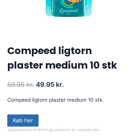
Compeed ligtorn
plaster medium 10 stk
Den
Den
69.95
kr.
49.95
kr.
oprindelige
aktuelle
Compeed ligtorn plaster medium 10 stk.
pris
pris
var:
er:
Køb her
69.95 kr..
49.95 kr..
(sponsoreret indhold og priserne er vejledende)