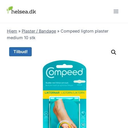
Skip
to
content
Hjem
»
Plaster / Bandage
»
Compeed ligtorn plaster
medium 10 stk
Tilbud!