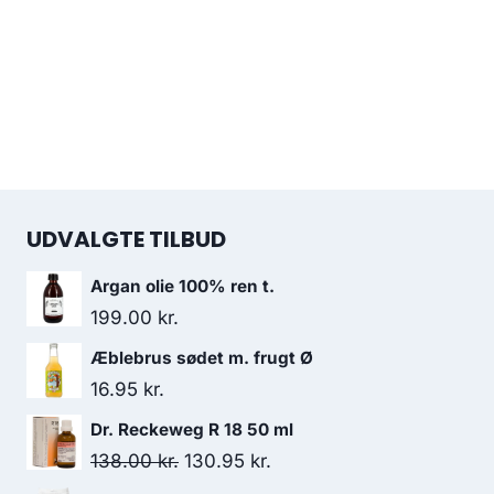
UDVALGTE TILBUD
Argan olie 100% ren t.
199.00
kr.
Æblebrus sødet m. frugt Ø
16.95
kr.
Dr. Reckeweg R 18 50 ml
Den
Den
138.00
kr.
130.95
kr.
oprindelige
aktuelle