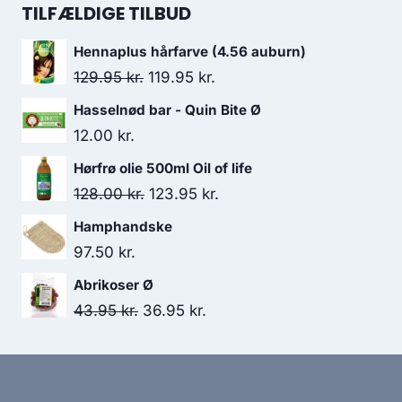
54.95 kr..
43.95 kr..
pris
pris
TILFÆLDIGE TILBUD
var:
er:
Hennaplus hårfarve (4.56 auburn)
368.00 kr..
302.95 kr..
Den
Den
129.95
kr.
119.95
kr.
oprindelige
aktuelle
Hasselnød bar - Quin Bite Ø
pris
pris
12.00
kr.
var:
er:
Hørfrø olie 500ml Oil of life
129.95 kr..
119.95 kr..
Den
Den
128.00
kr.
123.95
kr.
oprindelige
aktuelle
Hamphandske
pris
pris
97.50
kr.
var:
er:
Abrikoser Ø
128.00 kr..
123.95 kr..
Den
Den
43.95
kr.
36.95
kr.
oprindelige
aktuelle
pris
pris
var:
er: