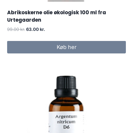
Abrikoskerne olie økologisk 100 ml fra
Urtegaarden
Den
Den
99.00
kr.
63.00
kr.
oprindelige
aktuelle
pris
pris
Køb her
var:
er:
99.00 kr..
63.00 kr..