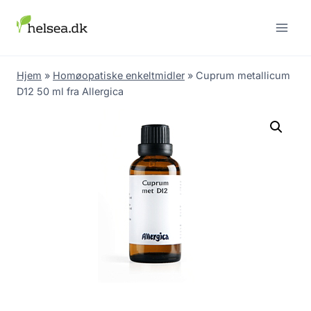
Skip
to
content
Hjem
»
Homøopatiske enkeltmidler
»
Cuprum metallicum
D12 50 ml fra Allergica