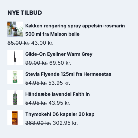
NYE TILBUD
Køkken rengøring spray appelsin-rosmarin
500 ml fra Maison belle
Den
Den
65.00
kr.
43.00
kr.
oprindelige
aktuelle
Glide-On Eyeliner Warm Grey
pris
pris
Den
Den
99.00
kr.
69.50
kr.
var:
er:
oprindelige
aktuelle
Stevia Flyende 125ml fra Hermesetas
65.00 kr..
43.00 kr..
pris
pris
Den
Den
54.95
kr.
53.95
kr.
var:
er:
oprindelige
aktuelle
Håndsæbe lavendel Faith in
99.00 kr..
69.50 kr..
pris
pris
Den
Den
54.95
kr.
43.95
kr.
var:
er:
oprindelige
aktuelle
Thymokehl D6 kapsler 20 kap
54.95 kr..
53.95 kr..
pris
pris
Den
Den
368.00
kr.
302.95
kr.
var:
er:
oprindelige
aktuelle