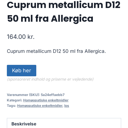
Cuprum metallicum D12
50 ml fra Allergica
164.00
kr.
Cuprum metallicum D12 50 ml fra Allergica.
Køb her
(sponsoreret indhold og priserne er vejledende)
Varenummer (SKU):
5a24effaebb7
Kategori:
Homøopatiske enkeltmidler
Tags:
Homøopatiske enkeltmidler
,
los
Beskrivelse