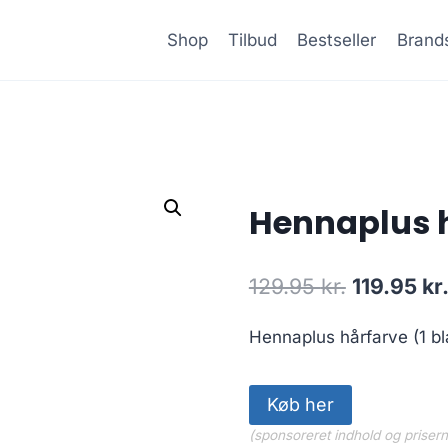
Shop
Tilbud
Bestseller
Brand
Hennaplus h
Den
129.95
kr.
119.95
kr
oprindeli
Hennaplus hårfarve (1 bl
pris
var:
Køb her
129.95 kr.
(sponsoreret indhold og priser