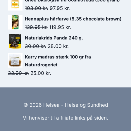
pris
pris
Den
Den
103.00
kr.
97.95
kr.
var:
er:
oprindelige
aktuelle
Hennaplus hårfarve (5.35 chocolate brown)
34.95 kr..
23.50 kr..
pris
pris
Den
Den
129.95
kr.
119.95
kr.
var:
er:
oprindelige
aktuelle
Naturlakrids Panda 240 g.
103.00 kr..
97.95 kr..
pris
pris
Den
Den
30.00
kr.
28.00
kr.
var:
er:
oprindelige
aktuelle
Karry madras stærk 100 gr fra
129.95 kr..
119.95 kr..
pris
pris
Naturdrogeriet
var:
er:
Den
Den
32.00
kr.
25.00
kr.
30.00 kr..
28.00 kr..
oprindelige
aktuelle
pris
pris
var:
er:
© 2026 Helsea - Helse og Sundhed
32.00 kr..
25.00 kr..
Vi henviser til affiliate links på siden.