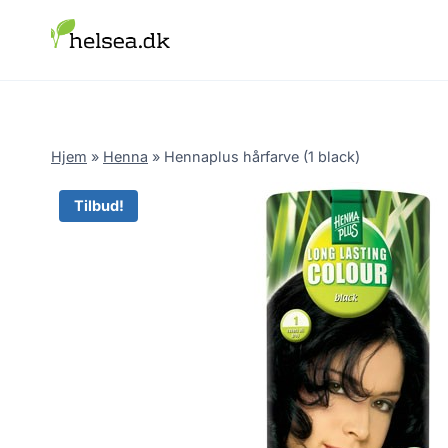
Skip
to
content
Hjem
»
Henna
»
Hennaplus hårfarve (1 black)
Tilbud!