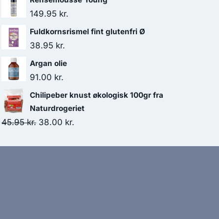
149.95
kr.
Fuldkornsrismel fint glutenfri Ø
38.95
kr.
Argan olie
91.00
kr.
Chilipeber knust økologisk 100gr fra
Naturdrogeriet
Den
Den
45.95
kr.
38.00
kr.
oprindelige
aktuelle
pris
pris
var:
er:
45.95 kr..
38.00 kr..