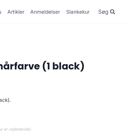
Søg
s
Artikler
Anmeldelser
Slankekur
årfarve (1 black)
Den
.
ge
aktuelle
ack).
pris
er:
.
119.95 kr..
ne er vejledende)