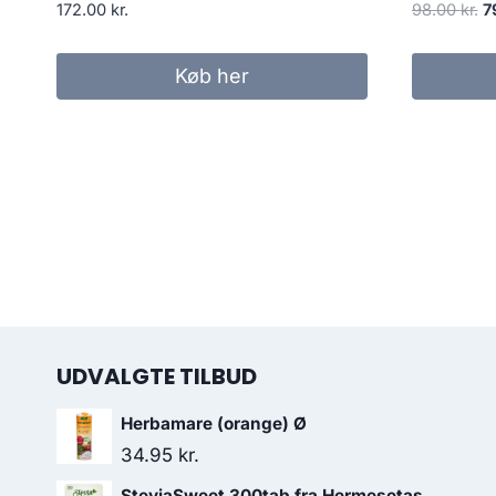
D
172.00
kr.
98.00
kr.
7
o
pr
Køb her
va
98
UDVALGTE TILBUD
Herbamare (orange) Ø
34.95
kr.
SteviaSweet 300tab fra Hermesetas