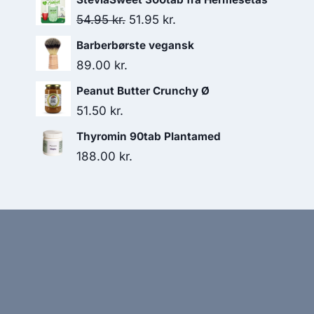
Den
Den
54.95
kr.
51.95
kr.
oprindelige
aktuelle
Barberbørste vegansk
pris
pris
89.00
kr.
var:
er:
Peanut Butter Crunchy Ø
54.95 kr..
51.95 kr..
51.50
kr.
Thyromin 90tab Plantamed
188.00
kr.