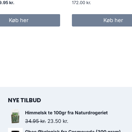
en
Den
9.95
kr.
172.00
kr.
prindelige
aktuelle
is
pris
Køb her
Køb her
r:
er:
.00 kr..
79.95 kr..
NYE TILBUD
Himmelsk te 100gr fra Naturdrogeriet
Den
Den
34.95
kr.
23.50
kr.
oprindelige
aktuelle
Ghee Økologisk fra Cosmoveda (300 gram)