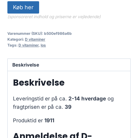
133.00 kr..
102.00 kr..
Køb her
(sponsoreret indhold og priserne er vejledende)
Varenummer (SKU):
b500ef986a6b
Kategori:
D vitaminer
Tags:
D vitaminer
,
los
Beskrivelse
Beskrivelse
Leveringstid er på ca.
2-14 hverdage
og
fragtprisen er på ca.
39
Produktid er
1911
Anmeldelse af D-