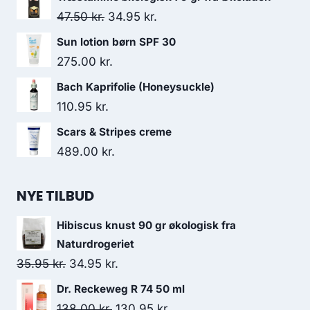
Den
Den
47.50
kr.
34.95
kr.
oprindelige
aktuelle
Sun lotion børn SPF 30
pris
pris
275.00
kr.
var:
er:
Bach Kaprifolie (Honeysuckle)
47.50 kr..
34.95 kr..
110.95
kr.
Scars & Stripes creme
489.00
kr.
NYE TILBUD
Hibiscus knust 90 gr økologisk fra
Naturdrogeriet
Den
Den
35.95
kr.
34.95
kr.
oprindelige
aktuelle
Dr. Reckeweg R 74 50 ml
pris
pris
Den
Den
138.00
kr.
130.95
kr.