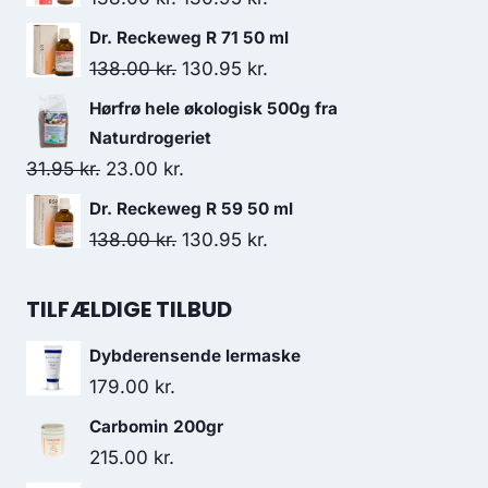
var:
er:
oprindelige
aktuelle
Dr. Reckeweg R 71 50 ml
35.95 kr..
34.95 kr..
pris
pris
Den
Den
138.00
kr.
130.95
kr.
var:
er:
oprindelige
aktuelle
Hørfrø hele økologisk 500g fra
138.00 kr..
130.95 kr..
pris
pris
Naturdrogeriet
var:
er:
Den
Den
31.95
kr.
23.00
kr.
138.00 kr..
130.95 kr..
oprindelige
aktuelle
Dr. Reckeweg R 59 50 ml
pris
pris
Den
Den
138.00
kr.
130.95
kr.
var:
er:
oprindelige
aktuelle
31.95 kr..
23.00 kr..
pris
pris
TILFÆLDIGE TILBUD
var:
er:
Dybderensende lermaske
138.00 kr..
130.95 kr..
179.00
kr.
Carbomin 200gr
215.00
kr.