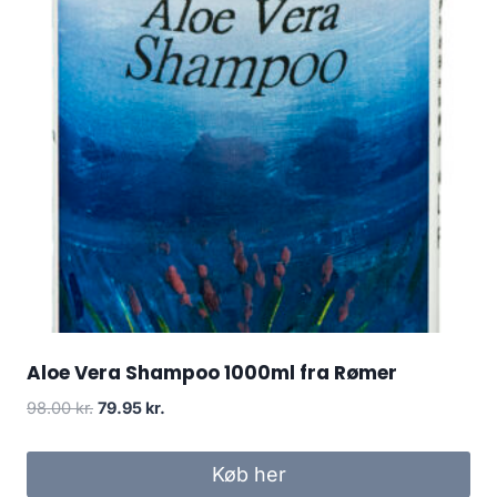
Aloe Vera Shampoo 1000ml fra Rømer
Den
Den
98.00
kr.
79.95
kr.
oprindelige
aktuelle
pris
pris
Køb her
var:
er: