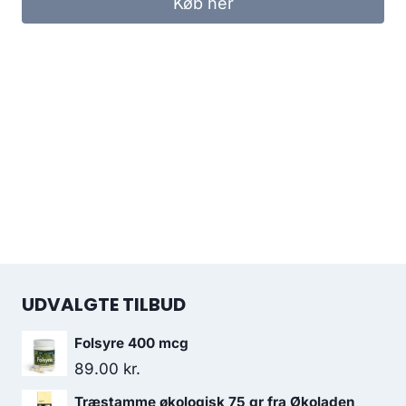
Køb her
UDVALGTE TILBUD
Folsyre 400 mcg
89.00
kr.
Træstamme økologisk 75 gr fra Økoladen