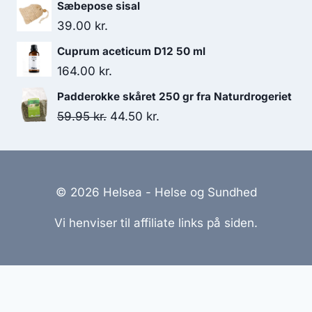
Sæbepose sisal
39.00
kr.
Cuprum aceticum D12 50 ml
164.00
kr.
Padderokke skåret 250 gr fra Naturdrogeriet
Den
Den
59.95
kr.
44.50
kr.
oprindelige
aktuelle
pris
pris
var:
er:
© 2026 Helsea - Helse og Sundhed
59.95 kr..
44.50 kr..
Vi henviser til affiliate links på siden.
Hjemmesider Til Salg
|
Hjemmeside Udvikling
|
Online
Tilbud