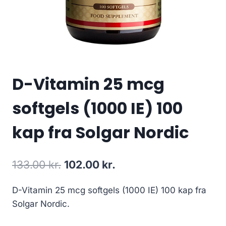
D-Vitamin 25 mcg
softgels (1000 IE) 100
kap fra Solgar Nordic
Den
Den
133.00
kr.
102.00
kr.
oprindelige
aktuelle
D-Vitamin 25 mcg softgels (1000 IE) 100 kap fra
pris
pris
Solgar Nordic.
var:
er: