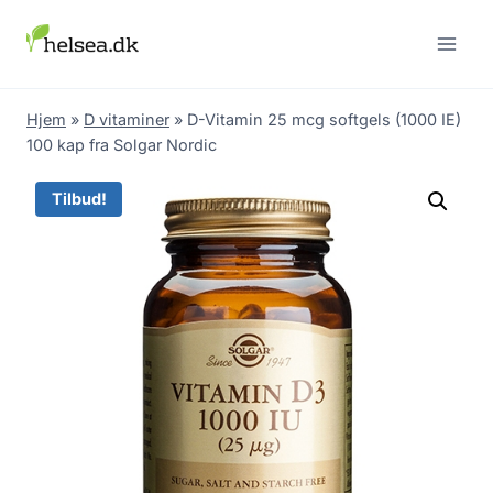
Skip
to
content
Hjem
»
D vitaminer
»
D-Vitamin 25 mcg softgels (1000 IE)
100 kap fra Solgar Nordic
Tilbud!