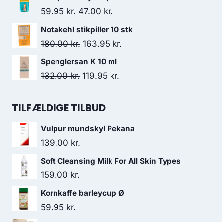
173.00 kr..
147.50 kr..
pris
pris
Den
Den
59.95
kr.
47.00
kr.
var:
er:
oprindelige
aktuelle
Notakehl stikpiller 10 stk
49.95 kr..
14.95 kr..
pris
pris
Den
Den
180.00
kr.
163.95
kr.
var:
er:
oprindelige
aktuelle
Spenglersan K 10 ml
59.95 kr..
47.00 kr..
pris
pris
Den
Den
132.00
kr.
119.95
kr.
var:
er:
oprindelige
aktuelle
180.00 kr..
163.95 kr..
pris
pris
TILFÆLDIGE TILBUD
var:
er:
Vulpur mundskyl Pekana
132.00 kr..
119.95 kr..
139.00
kr.
Soft Cleansing Milk For All Skin Types
159.00
kr.
Kornkaffe barleycup Ø
59.95
kr.