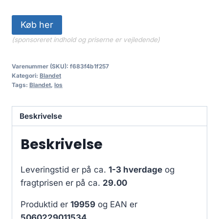
Køb her
(sponsoreret indhold og priserne er vejledende)
Varenummer (SKU):
f683f4b1f257
Kategori:
Blandet
Tags:
Blandet
,
los
Beskrivelse
Beskrivelse
Leveringstid er på ca.
1-3 hverdage
og
fragtprisen er på ca.
29.00
Produktid er
19959
og EAN er
5060229011534