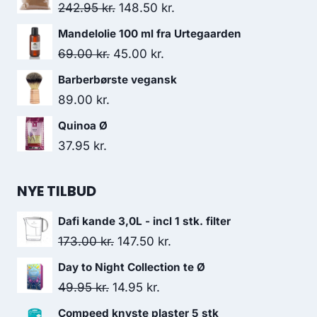
pris
pris
Den
Den
242.95
kr.
148.50
kr.
var:
er:
oprindelige
aktuelle
Mandelolie 100 ml fra Urtegaarden
59.95 kr..
44.00 kr..
pris
pris
Den
Den
69.00
kr.
45.00
kr.
var:
er:
oprindelige
aktuelle
Barberbørste vegansk
242.95 kr..
148.50 kr..
pris
pris
89.00
kr.
var:
er:
Quinoa Ø
69.00 kr..
45.00 kr..
37.95
kr.
NYE TILBUD
Dafi kande 3,0L - incl 1 stk. filter
Den
Den
173.00
kr.
147.50
kr.
oprindelige
aktuelle
Day to Night Collection te Ø
pris
pris
Den
Den
49.95
kr.
14.95
kr.
var:
er:
oprindelige
aktuelle
Compeed knyste plaster 5 stk