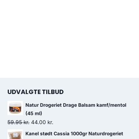
UDVALGTE TILBUD
Natur Drogeriet Drage Balsam kamf/mentol
(45 ml)
Den
Den
59.95
kr.
44.00
kr.
oprindelige
aktuelle
Kanel stødt Cassia 1000gr Naturdrogeriet