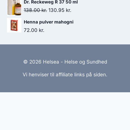
Dr. Reckeweg R 37 50 ml
Den
Den
138.00
kr.
130.95
kr.
oprindelige
aktuelle
Henna pulver mahogni
pris
pris
72.00
kr.
var:
er:
138.00 kr..
130.95 kr..
© 2026 Helsea - Helse og Sundhed
Vi henviser til affiliate links på siden.
Hjemmesider Til Salg
|
Hjemmeside Udvikling
|
Online
Tilbud
Denne side kan være skabt med AI! Indholdet er