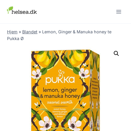
Skip
to
content
Hjem
»
Blandet
»
Lemon, Ginger & Manuka honey te
Pukka Ø