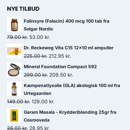
pris
pris
NYE TILBUD
var:
er:
Folinsyre (Folacin) 400 mcg 100 tab fra
138.00 kr..
130.95 kr..
Solgar Nordic
Den
Den
79.00
kr.
53.00
kr.
oprindelige
aktuelle
Dr. Reckeweg Vita C15 12x10 ml ampuller
pris
pris
Den
Den
225.00
kr.
212.95
kr.
var:
er:
oprindelige
aktuelle
Mineral Foundation Compact 592
79.00 kr..
53.00 kr..
pris
pris
Den
Den
299.00
kr.
209.50
kr.
var:
er:
oprindelige
aktuelle
Kæmpenatlysolie (GLA) økologisk 100 ml fra
225.00 kr..
212.95 kr..
pris
pris
Urtegaarden
var:
er:
Den
Den
149.00
kr.
129.00
kr.
299.00 kr..
209.50 kr..
oprindelige
aktuelle
Garam Masala - Krydderiblanding 25gr fra
pris
pris
Cosmoveda
var:
er:
Den
Den
36.00
kr.
28.95
kr.