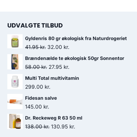
UDVALGTE TILBUD
Gyldenris 80 gr økologisk fra Naturdrogeriet
Den
Den
41.95
kr.
32.00
kr.
oprindelige
aktuelle
Brændenælde te økologisk 50gr Sonnentor
pris
pris
Den
Den
58.00
kr.
27.95
kr.
var:
er:
oprindelige
aktuelle
Multi Total multivitamin
41.95 kr..
32.00 kr..
pris
pris
299.00
kr.
var:
er:
Fidesan salve
58.00 kr..
27.95 kr..
145.00
kr.
Dr. Reckeweg R 63 50 ml
Den
Den
138.00
kr.
130.95
kr.
oprindelige
aktuelle