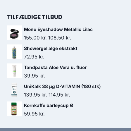
149.00 kr..
129.00 kr..
oprindelige
aktuelle
pris
pris
TILFÆLDIGE TILBUD
var:
er:
Mono Eyeshadow Metallic Lilac
36.00 kr..
28.95 kr..
Den
Den
155.00
kr.
108.50
kr.
oprindelige
aktuelle
Showergel alge ekstrakt
pris
pris
72.95
kr.
var:
er:
Tandpasta Aloe Vera u. fluor
155.00 kr..
108.50 kr..
39.95
kr.
UniKalk 38 µg D-VITAMIN (180 stk)
Den
Den
139.95
kr.
114.95
kr.
oprindelige
aktuelle
Kornkaffe barleycup Ø
pris
pris
59.95
kr.
var:
er:
139.95 kr..
114.95 kr..