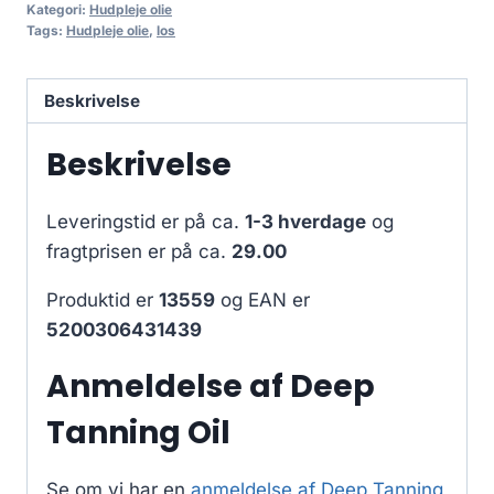
Kategori:
Hudpleje olie
Tags:
Hudpleje olie
,
los
Beskrivelse
Beskrivelse
Leveringstid er på ca.
1-3 hverdage
og
fragtprisen er på ca.
29.00
Produktid er
13559
og EAN er
5200306431439
Anmeldelse af Deep
Tanning Oil
Se om vi har en
anmeldelse af Deep Tanning