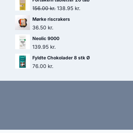
Den
Den
156.00
kr.
138.95
kr.
oprindelige
aktuelle
Mørke riscrakers
pris
pris
36.50
kr.
var:
er:
Neolic 9000
156.00 kr..
138.95 kr..
139.95
kr.
Fyldte Chokolader 8 stk Ø
76.00
kr.