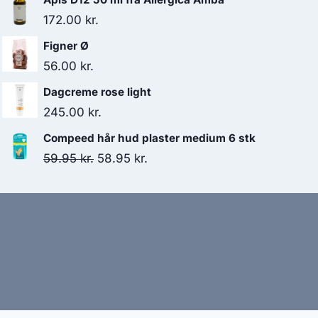
172.00
kr.
Figner Ø
56.00
kr.
Dagcreme rose light
245.00
kr.
Compeed hår hud plaster medium 6 stk
Den
Den
59.95
kr.
58.95
kr.
oprindelige
aktuelle
pris
pris
var:
er:
59.95 kr..
58.95 kr..