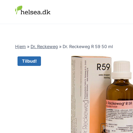
Skip
to
content
Hjem
»
Dr. Reckeweg
»
Dr. Reckeweg R 59 50 ml
Tilbud!