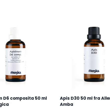
m D6 composita 50 ml
Apis D30 50 ml fra All
rgica
Amba