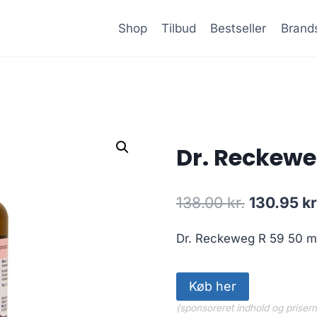
Shop
Tilbud
Bestseller
Brand
Dr. Reckewe
Den
138.00
kr.
130.95
kr
oprindeli
Dr. Reckeweg R 59 50 m
pris
var:
Køb her
138.00 kr.
(sponsoreret indhold og priser