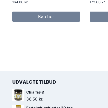
164.00
kr.
172.00
kr.
Køb her
UDVALGTE TILBUD
Chia frø Ø
36.50
kr.
Fortakehl tabletter 20 tab