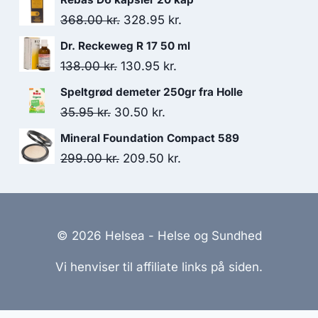
pris
pris
Den
Den
368.00
kr.
328.95
kr.
var:
er:
oprindelige
aktuelle
Dr. Reckeweg R 17 50 ml
152.00 kr..
111.00 kr..
pris
pris
Den
Den
138.00
kr.
130.95
kr.
var:
er:
oprindelige
aktuelle
Speltgrød demeter 250gr fra Holle
368.00 kr..
328.95 kr..
pris
pris
Den
Den
35.95
kr.
30.50
kr.
var:
er:
oprindelige
aktuelle
Mineral Foundation Compact 589
138.00 kr..
130.95 kr..
pris
pris
Den
Den
299.00
kr.
209.50
kr.
var:
er:
oprindelige
aktuelle
35.95 kr..
30.50 kr..
pris
pris
var:
er:
© 2026 Helsea - Helse og Sundhed
299.00 kr..
209.50 kr..
Vi henviser til affiliate links på siden.