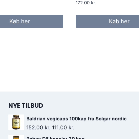
172.00
kr.
Køb her
Køb her
NYE TILBUD
Baldrian vegicaps 100kap fra Solgar nordic
Den
Den
152.00
kr.
111.00
kr.
oprindelige
aktuelle
Rebas D6 kapsler 20 kap