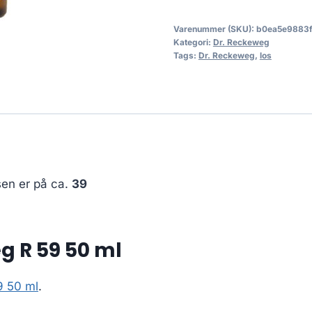
Varenummer (SKU):
b0ea5e9883
Kategori:
Dr. Reckeweg
Tags:
Dr. Reckeweg
,
los
sen er på ca.
39
g R 59 50 ml
9 50 ml
.