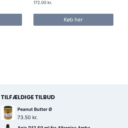
172.00
kr.
Køb her
TILFÆLDIGE TILBUD
Peanut Butter Ø
73.50
kr.
Apis D12 50 ml fra Allergica Amba