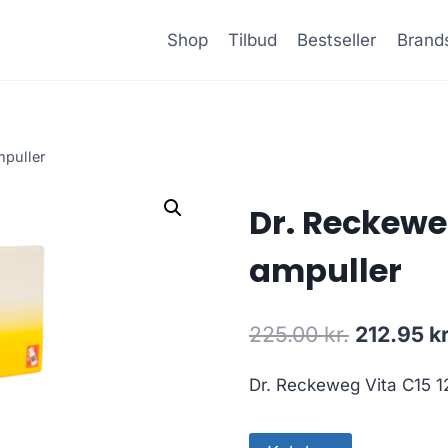
Shop
Tilbud
Bestseller
Brand
mpuller
Dr. Reckewe
ampuller
Den
225.00
kr.
212.95
kr
oprindeli
Dr. Reckeweg Vita C15 1
pris
var: