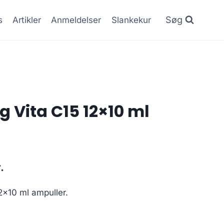
Søg
s
Artikler
Anmeldelser
Slankekur
g Vita C15 12×10 ml
Den
.
ge
aktuelle
2×10 ml ampuller.
pris
er: