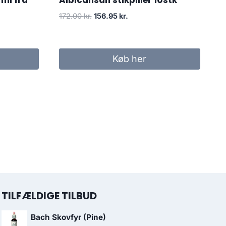
ml fra
Albicansan stikpiller 10stk
Den
Den
172.00
kr.
156.95
kr.
oprindelige
aktuelle
pris
pris
var:
er:
Køb her
172.00 kr..
156.95 kr..
TILFÆLDIGE TILBUD
Bach Skovfyr (Pine)