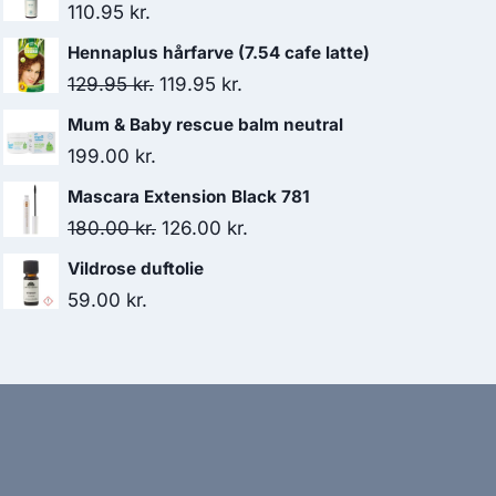
110.95
kr.
Hennaplus hårfarve (7.54 cafe latte)
Den
Den
129.95
kr.
119.95
kr.
oprindelige
aktuelle
Mum & Baby rescue balm neutral
pris
pris
199.00
kr.
var:
er:
Mascara Extension Black 781
129.95 kr..
119.95 kr..
Den
Den
180.00
kr.
126.00
kr.
oprindelige
aktuelle
Vildrose duftolie
pris
pris
59.00
kr.
var:
er:
180.00 kr..
126.00 kr..