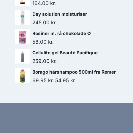
164.00
kr.
Day solution moisturiser
245.00
kr.
Rosiner m. rå chokolade Ø
58.00
kr.
Cellulite gel Beauté Pacifique
259.00
kr.
Borago hårshampoo 500ml fra Rømer
Den
Den
69.95
kr.
54.95
kr.
oprindelige
aktuelle
pris
pris
var:
er:
69.95 kr..
54.95 kr..