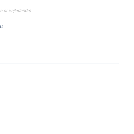
..
212.95 kr..
ne er vejledende)
d2