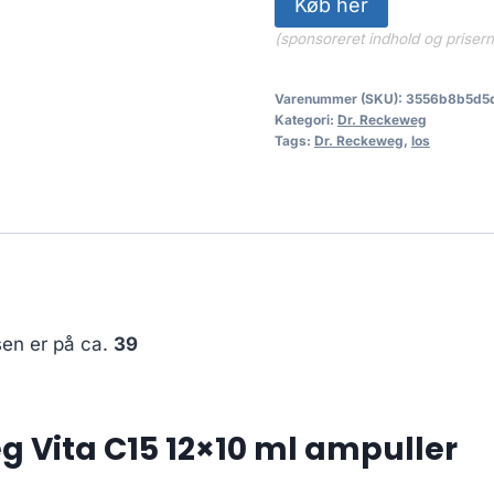
Køb her
225.00 kr
(sponsoreret indhold og priser
Varenummer (SKU):
3556b8b5d5
Kategori:
Dr. Reckeweg
Tags:
Dr. Reckeweg
,
los
sen er på ca.
39
g Vita C15 12×10 ml ampuller