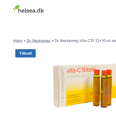
Skip
to
content
Hjem
»
Dr. Reckeweg
»
Dr. Reckeweg Vita C15 12×10 ml a
Tilbud!