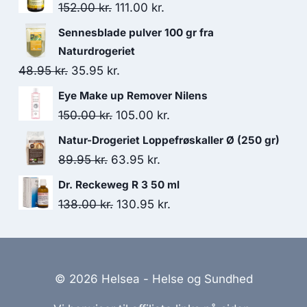
Den
Den
152.00
kr.
111.00
kr.
oprindelige
aktuelle
Sennesblade pulver 100 gr fra
pris
pris
Naturdrogeriet
var:
er:
Den
Den
48.95
kr.
35.95
kr.
152.00 kr..
111.00 kr..
oprindelige
aktuelle
Eye Make up Remover Nilens
pris
pris
Den
Den
150.00
kr.
105.00
kr.
var:
er:
oprindelige
aktuelle
Natur-Drogeriet Loppefrøskaller Ø (250 gr)
48.95 kr..
35.95 kr..
pris
pris
Den
Den
89.95
kr.
63.95
kr.
var:
er:
oprindelige
aktuelle
Dr. Reckeweg R 3 50 ml
150.00 kr..
105.00 kr..
pris
pris
Den
Den
138.00
kr.
130.95
kr.
var:
er:
oprindelige
aktuelle
89.95 kr..
63.95 kr..
pris
pris
var:
er:
© 2026 Helsea - Helse og Sundhed
138.00 kr..
130.95 kr..