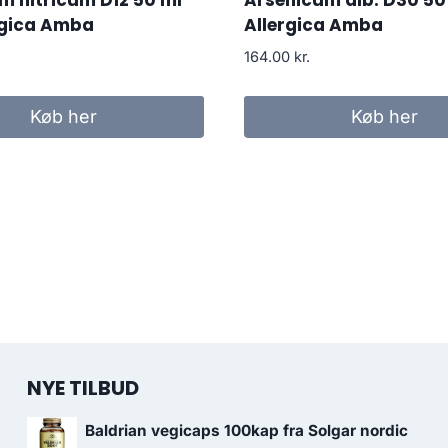
 nitricum D12 50 ml
Arsenicum alb. D30 50 
rgica Amba
Allergica Amba
164.00
kr.
Køb her
Køb her
NYE TILBUD
Baldrian vegicaps 100kap fra Solgar nordic