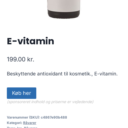
E-vitamin
199.00
kr.
Beskyttende antioxidant til kosmetik., E-vitamin.
Køb her
(sponsoreret indhold og priserne er vejledende)
Varenummer (SKU):
c4867e90b488
Kategori:
Råvarer