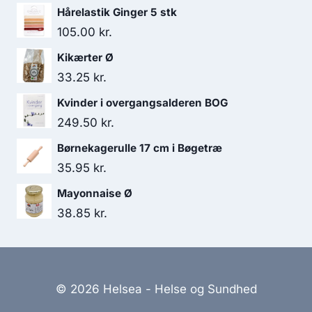
var:
er:
Hårelastik Ginger 5 stk
64.95 kr..
59.95 kr..
105.00
kr.
Kikærter Ø
33.25
kr.
Kvinder i overgangsalderen BOG
249.50
kr.
Børnekagerulle 17 cm i Bøgetræ
35.95
kr.
Mayonnaise Ø
38.85
kr.
© 2026 Helsea - Helse og Sundhed