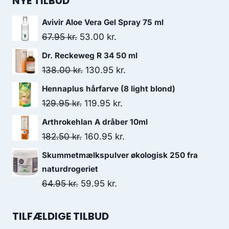
NYE TILBUD
Avivir Aloe Vera Gel Spray 75 ml
Den
Den
67.95
kr.
53.00
kr.
oprindelige
aktuelle
Dr. Reckeweg R 34 50 ml
pris
pris
Den
Den
138.00
kr.
130.95
kr.
var:
er:
oprindelige
aktuelle
Hennaplus hårfarve (8 light blond)
67.95 kr..
53.00 kr..
pris
pris
Den
Den
129.95
kr.
119.95
kr.
var:
er:
oprindelige
aktuelle
Arthrokehlan A dråber 10ml
138.00 kr..
130.95 kr..
pris
pris
Den
Den
182.50
kr.
160.95
kr.
var:
er:
oprindelige
aktuelle
Skummetmælkspulver økologisk 250 fra
129.95 kr..
119.95 kr..
pris
pris
naturdrogeriet
var:
er:
Den
Den
64.95
kr.
59.95
kr.
182.50 kr..
160.95 kr..
oprindelige
aktuelle
pris
pris
TILFÆLDIGE TILBUD