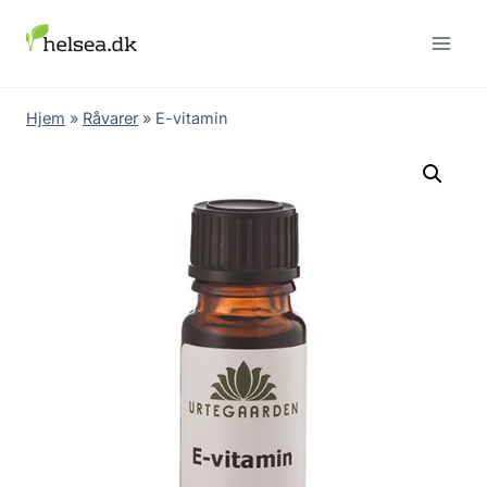
Skip
to
content
Hjem
»
Råvarer
»
E-vitamin