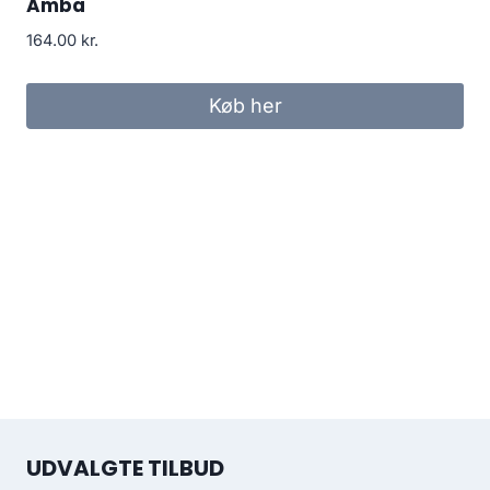
Amba
164.00
kr.
Køb her
UDVALGTE TILBUD