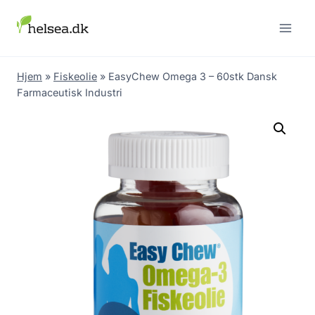
Skip
to
content
Hjem
»
Fiskeolie
»
EasyChew Omega 3 – 60stk Dansk
Farmaceutisk Industri