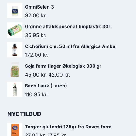
OmniSelen 3
92.00
kr.
Grønne affaldsposer af bioplastik 30L
36.95
kr.
Cichorium c.s. 50 ml fra Allergica Amba
172.00
kr.
Soja form flager Økologisk 300 gr
Den
Den
45.00
kr.
42.00
kr.
oprindelige
aktuelle
Bach Lærk (Larch)
pris
pris
110.95
kr.
var:
er:
45.00 kr..
42.00 kr..
NYE TILBUD
Tørgær glutenfri 125gr fra Doves farm
Den
Den
27.00
kr.
17.95
kr.