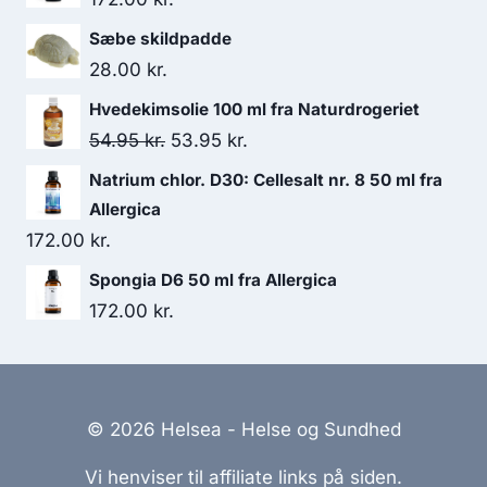
Sæbe skildpadde
28.00
kr.
Hvedekimsolie 100 ml fra Naturdrogeriet
Den
Den
54.95
kr.
53.95
kr.
oprindelige
aktuelle
Natrium chlor. D30: Cellesalt nr. 8 50 ml fra
pris
pris
Allergica
var:
er:
172.00
kr.
54.95 kr..
53.95 kr..
Spongia D6 50 ml fra Allergica
172.00
kr.
© 2026 Helsea - Helse og Sundhed
Vi henviser til affiliate links på siden.