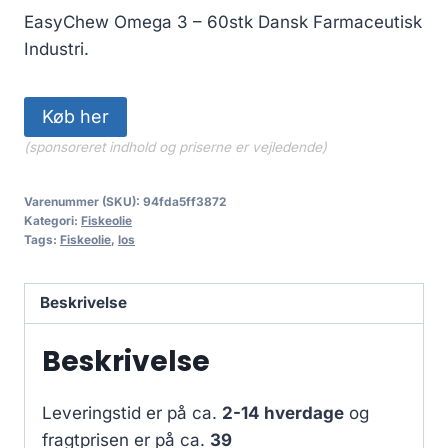
EasyChew Omega 3 – 60stk Dansk Farmaceutisk
Industri.
Køb her
(sponsoreret indhold og priserne er vejledende)
Varenummer (SKU):
94fda5ff3872
Kategori:
Fiskeolie
Tags:
Fiskeolie
,
los
Beskrivelse
Beskrivelse
Leveringstid er på ca.
2-14 hverdage
og
fragtprisen er på ca.
39