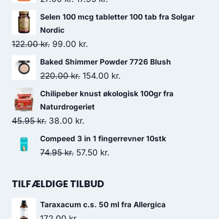
oprindelige
aktuelle
Selen 100 mcg tabletter 100 tab fra Solgar
pris
pris
Nordic
var:
er:
Den
Den
122.00
kr.
99.00
kr.
27.00 kr..
17.95 kr..
oprindelige
aktuelle
Baked Shimmer Powder 7726 Blush
pris
pris
Den
Den
220.00
kr.
154.00
kr.
var:
er:
oprindelige
aktuelle
Chilipeber knust økologisk 100gr fra
122.00 kr..
99.00 kr..
pris
pris
Naturdrogeriet
var:
er:
Den
Den
45.95
kr.
38.00
kr.
220.00 kr..
154.00 kr..
oprindelige
aktuelle
Compeed 3 in 1 fingerrevner 10stk
pris
pris
Den
Den
74.95
kr.
57.50
kr.
var:
er:
oprindelige
aktuelle
45.95 kr..
38.00 kr..
pris
pris
TILFÆLDIGE TILBUD
var:
er:
Taraxacum c.s. 50 ml fra Allergica
74.95 kr..
57.50 kr..
172.00
kr.