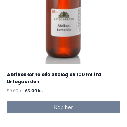
Abrikoskerne olie økologisk 100 ml fra
Urtegaarden
Den
Den
99.00
kr.
63.00
kr.
oprindelige
aktuelle
pris
pris
Køb her
var:
er:
99.00 kr..
63.00 kr..